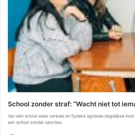
School zonder straf: “Wacht niet tot iem
Van een school waar verbale en fysieke agressie dagelijkse kost
een school zonder sancties.