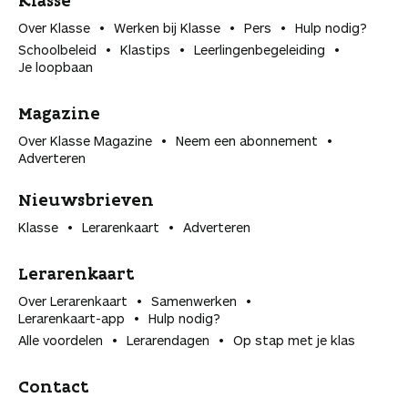
Over Klasse
Werken bij Klasse
Pers
Hulp nodig?
Schoolbeleid
Klastips
Leerlingen­begeleiding
Je loopbaan
Magazine
Over Klasse Magazine
Neem een abonnement
Adverteren
Nieuwsbrieven
Klasse
Lerarenkaart
Adverteren
Lerarenkaart
Over Lerarenkaart
Samenwerken
Lerarenkaart-app
Hulp nodig?
Alle voordelen
Lerarendagen
Op stap met je klas
Contact