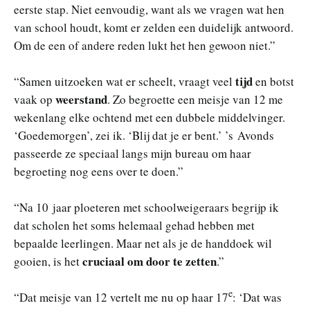
eerste stap. Niet eenvoudig, want als we vragen wat hen
van school houdt, komt er zelden een duidelijk antwoord.
Om de een of andere reden lukt het hen gewoon niet.”
tijd
“Samen uitzoeken wat er scheelt, vraagt veel
en botst
weerstand
vaak op
. Zo begroette een meisje van 12 me
wekenlang elke ochtend met een dubbele middelvinger.
‘Goedemorgen’, zei ik. ‘Blij dat je er bent.’ ’s Avonds
passeerde ze speciaal langs mijn bureau om haar
begroeting nog eens over te doen.”
“Na 10 jaar ploeteren met schoolweigeraars begrijp ik
dat scholen het soms helemaal gehad hebben met
bepaalde leerlingen. Maar net als je de handdoek wil
cruciaal om door te zetten
gooien, is het
.”
e
“Dat meisje van 12 vertelt me nu op haar 17
: ‘Dat was