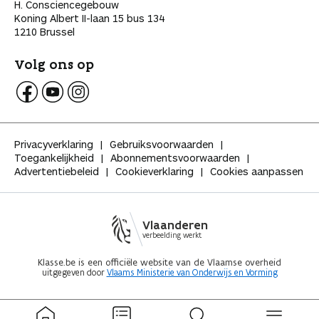
H. Consciencegebouw
Koning Albert II-laan 15 bus 134
1210 Brussel
Volg ons op
V
V
V
o
o
o
l
l
l
Privacyverklaring
Gebruiksvoorwaarden
g
g
g
Toegankelijkheid
Abonnementsvoorwaarden
K
K
K
Advertentiebeleid
Cookieverklaring
Cookies aanpassen
l
l
l
a
a
a
s
s
s
s
s
s
Vlaanderen
e
e
e
verbeelding werkt
o
o
o
p
p
p
Klasse.be is een officiële website van de Vlaamse overheid
uitgegeven door
Vlaams Ministerie van Onderwijs en Vorming
F
Y
I
a
o
n
c
u
s
e
t
t