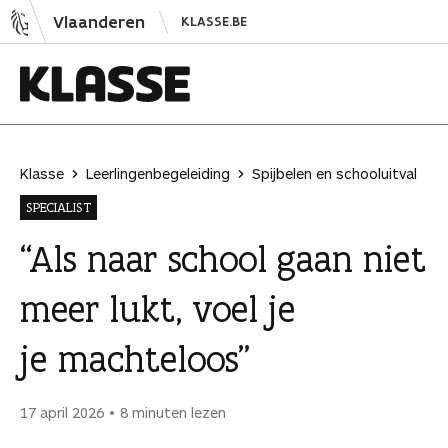
N
Vlaanderen
KLASSE.BE
a
a
r
i
K
n
l
h
a
Klasse
Leerlingenbegeleiding
Spijbelen en schooluitval
o
s
SPECIALIST
u
s
d
e
“Als naar school gaan niet
s
meer lukt, voel je
p
r
je machteloos”
i
n
g
17 april 2026
8 minuten lezen
e