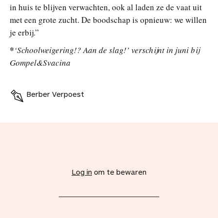
in huis te blijven verwachten, ook al laden ze de vaat uit
met een grote zucht. De boodschap is opnieuw: we willen
je erbij.”
*
‘Schoolweigering!? Aan de slag!’ verschijnt in juni bij
Gompel&Svacina
Berber Verpoest
V
o
e
Log in
om te bewaren
g
d
i
t
a