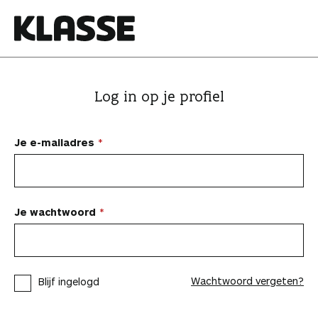
N
a
a
K
r
l
i
a
Log in op je profiel
n
s
h
s
o
e
Je e-mailadres
u
d
s
p
Je wachtwoord
r
i
n
Wachtwoord vergeten?
Blijf ingelogd
g
e