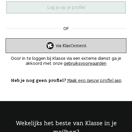
n
OF
via KlasCement
I
n
Door in te loggen bij Klasse via een externe dienst ga je
l
akkoord met onze
gebruiksvoorwaarden
o
g
g
Heb je nog geen profiel?
Maak een nieuw profiel aan
e
n
Wekelijks het beste van Klasse in je
mailbox?