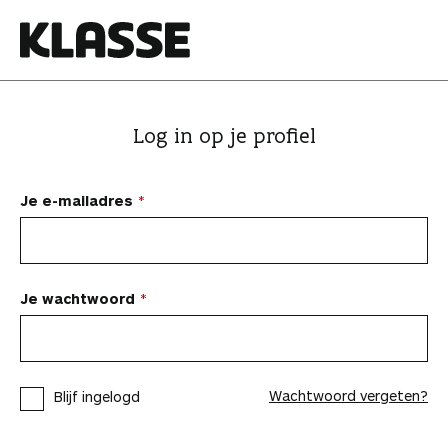
N
a
a
K
r
l
i
a
Log in op je profiel
n
s
h
s
o
e
Je e-mailadres
u
d
s
p
Je wachtwoord
r
i
n
Wachtwoord vergeten?
Blijf ingelogd
g
e