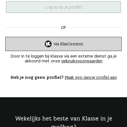
n
OF
via KlasCement
I
n
Door in te loggen bij Klasse via een externe dienst ga je
l
akkoord met onze
gebruiksvoorwaarden
o
g
g
Heb je nog geen profiel?
Maak een nieuw profiel aan
e
n
Wekelijks het beste van Klasse in je
mailbox?