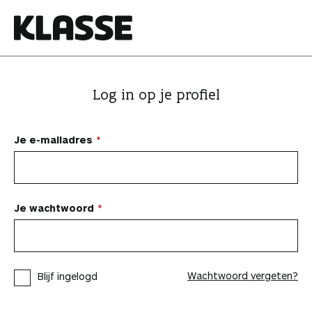
N
a
a
K
r
l
i
a
Log in op je profiel
n
s
h
s
o
e
Je e-mailadres
u
d
s
p
Je wachtwoord
r
i
n
Wachtwoord vergeten?
Blijf ingelogd
g
e