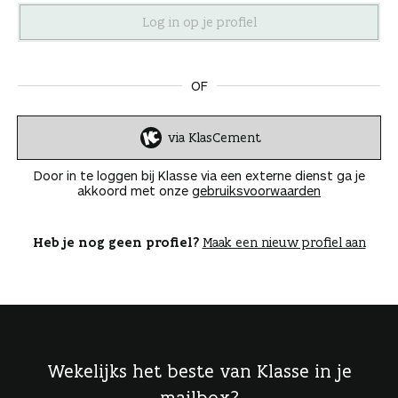
n
OF
via KlasCement
I
n
Door in te loggen bij Klasse via een externe dienst ga je
l
akkoord met onze
gebruiksvoorwaarden
o
g
g
Heb je nog geen profiel?
Maak een nieuw profiel aan
e
n
Wekelijks het beste van Klasse in je
mailbox?