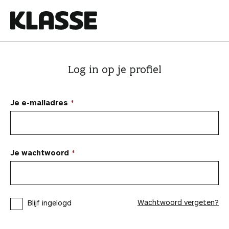
N
a
a
K
r
l
i
a
Log in op je profiel
n
s
h
s
o
e
Je e-mailadres
u
d
s
p
Je wachtwoord
r
i
n
Wachtwoord vergeten?
Blijf ingelogd
g
e