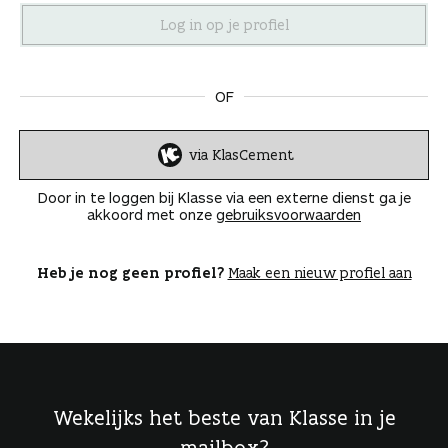
n
OF
via KlasCement
I
n
Door in te loggen bij Klasse via een externe dienst ga je
l
akkoord met onze
gebruiksvoorwaarden
o
g
g
Heb je nog geen profiel?
Maak een nieuw profiel aan
e
n
Wekelijks het beste van Klasse in je
mailbox?