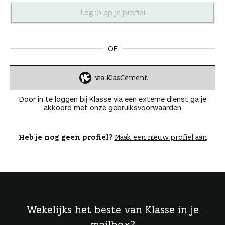
n
OF
via KlasCement
I
n
Door in te loggen bij Klasse via een externe dienst ga je
l
akkoord met onze
gebruiksvoorwaarden
o
g
g
Heb je nog geen profiel?
Maak een nieuw profiel aan
e
n
Wekelijks het beste van Klasse in je
mailbox?