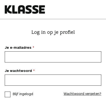
N
a
a
K
r
l
i
a
Log in op je profiel
n
s
h
s
o
e
Je e-mailadres
u
d
s
p
Je wachtwoord
r
i
n
Wachtwoord vergeten?
Blijf ingelogd
g
e