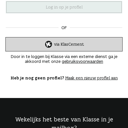
n
OF
via KlasCement
I
n
Door in te loggen bij Klasse via een externe dienst ga je
l
akkoord met onze
gebruiksvoorwaarden
o
g
g
Heb je nog geen profiel?
Maak een nieuw profiel aan
e
n
Wekelijks het beste van Klasse in je
mailbox?