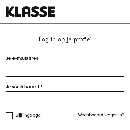
N
a
a
K
r
l
i
a
Log in op je profiel
n
s
h
s
o
e
Je e-mailadres
u
d
s
p
Je wachtwoord
r
i
n
Wachtwoord vergeten?
Blijf ingelogd
g
e