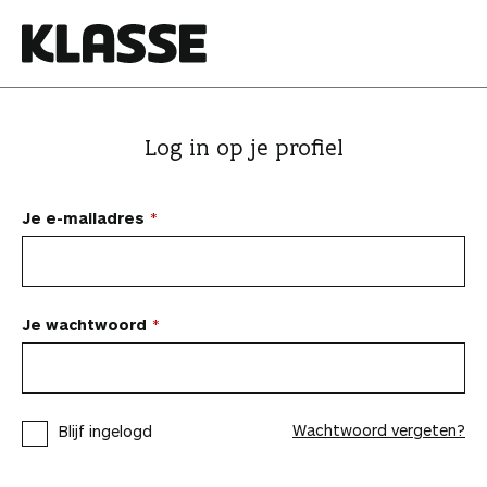
N
a
a
K
r
l
i
a
Log in op je profiel
n
s
h
s
o
e
Je e-mailadres
u
d
s
p
Je wachtwoord
r
i
n
Wachtwoord vergeten?
Blijf ingelogd
g
e