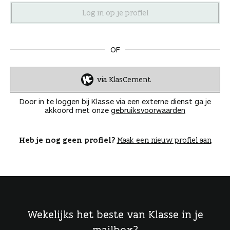
n
OF
via KlasCement
I
n
Door in te loggen bij Klasse via een externe dienst ga je
l
akkoord met onze
gebruiksvoorwaarden
o
g
g
Heb je nog geen profiel?
Maak een nieuw profiel aan
e
n
Wekelijks het beste van Klasse in je
mailbox?