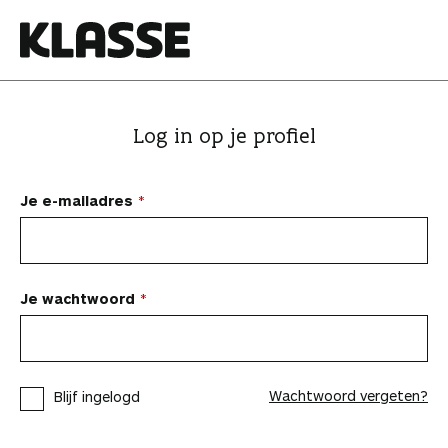
N
a
a
K
r
l
i
a
Log in op je profiel
n
s
h
s
o
e
Je e-mailadres
u
d
s
p
Je wachtwoord
r
i
n
Wachtwoord vergeten?
Blijf ingelogd
g
e