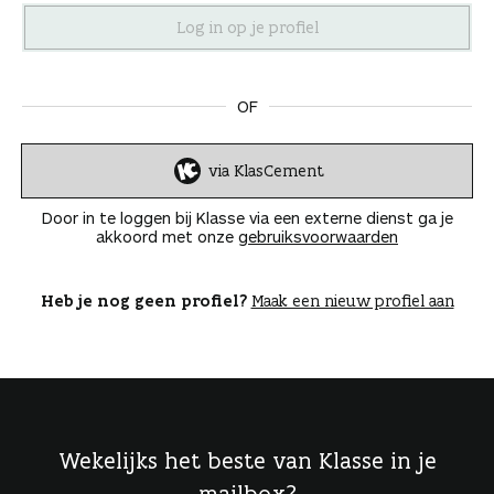
n
OF
via KlasCement
I
n
Door in te loggen bij Klasse via een externe dienst ga je
l
akkoord met onze
gebruiksvoorwaarden
o
g
g
Heb je nog geen profiel?
Maak een nieuw profiel aan
e
n
Wekelijks het beste van Klasse in je
mailbox?