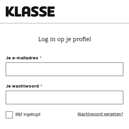
N
a
a
K
r
l
i
a
Log in op je profiel
n
s
h
s
o
e
Je e-mailadres
u
d
s
p
Je wachtwoord
r
i
n
Wachtwoord vergeten?
Blijf ingelogd
g
e