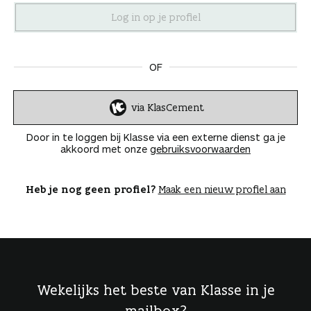
n
OF
via KlasCement
I
n
Door in te loggen bij Klasse via een externe dienst ga je
l
akkoord met onze
gebruiksvoorwaarden
o
g
g
Heb je nog geen profiel?
Maak een nieuw profiel aan
e
n
Wekelijks het beste van Klasse in je
mailbox?