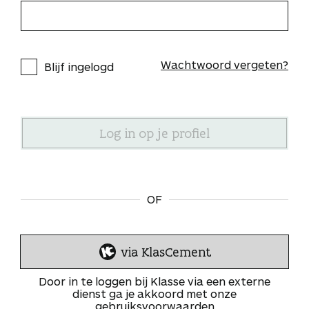
Wachtwoord vergeten?
Blijf ingelogd
OF
via KlasCement
I
n
Door in te loggen bij Klasse via een externe
l
dienst ga je akkoord met onze
gebruiksvoorwaarden