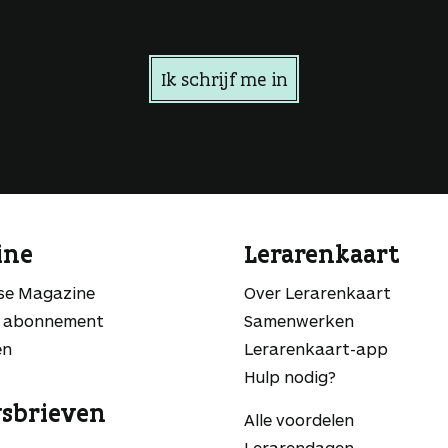
Ik schrijf me in
ine
Lerarenkaart
sse Magazine
Over Lerarenkaart
 abonnement
Samenwerken
en
Lerarenkaart-app
Hulp nodig?
sbrieven
Alle voordelen
Lerarendagen