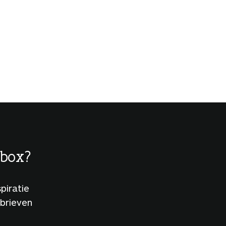
lbox?
piratie
sbrieven