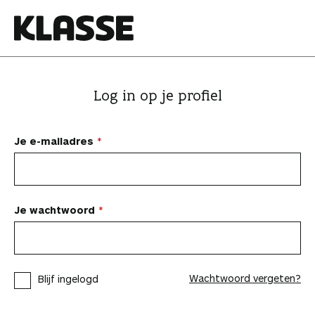
N
a
a
K
r
l
i
a
Log in op je profiel
n
s
h
s
o
e
Je e-mailadres
u
d
s
p
Je wachtwoord
r
i
n
Wachtwoord vergeten?
Blijf ingelogd
g
e