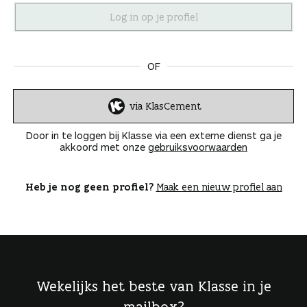
n
OF
via KlasCement
I
n
Door in te loggen bij Klasse via een externe dienst ga je
l
akkoord met onze
gebruiksvoorwaarden
o
g
g
Heb je nog geen profiel?
Maak een nieuw profiel aan
e
n
Wekelijks het beste van Klasse in je
mailbox?