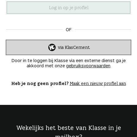
n
OF
via KlasCement
I
n
Door in te loggen bij Klasse via een externe dienst ga je
l
akkoord met onze
gebruiksvoorwaarden
o
g
g
Heb je nog geen profiel?
Maak een nieuw profiel aan
e
n
Wekelijks het beste van Klasse in je
mailbox?