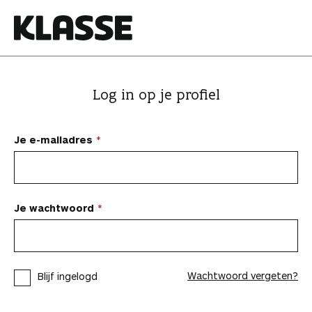
N
a
a
K
r
l
i
a
Log in op je profiel
n
s
h
s
o
e
Je e-mailadres
u
d
s
p
Je wachtwoord
r
i
n
Wachtwoord vergeten?
Blijf ingelogd
g
e