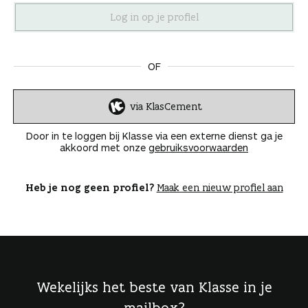
n
OF
via KlasCement
I
n
Door in te loggen bij Klasse via een externe dienst ga je
l
akkoord met onze
gebruiksvoorwaarden
o
g
g
Heb je nog geen profiel?
Maak een nieuw profiel aan
e
n
Wekelijks het beste van Klasse in je
mailbox?