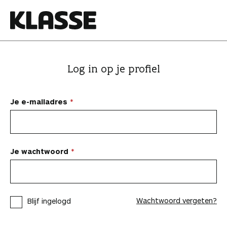
N
a
a
K
r
l
i
a
Log in op je profiel
n
s
h
s
o
e
Je e-mailadres
u
d
s
p
Je wachtwoord
r
i
n
Wachtwoord vergeten?
Blijf ingelogd
g
e