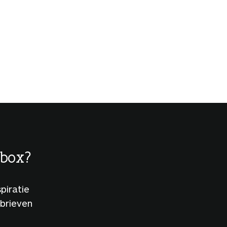
lbox?
piratie
sbrieven