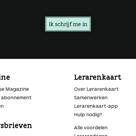
Ik schrijf me in
ine
Lerarenkaart
sse Magazine
Over Lerarenkaart
 abonnement
Samenwerken
en
Lerarenkaart-app
Hulp nodig?
sbrieven
Alle voordelen
Lerarendagen