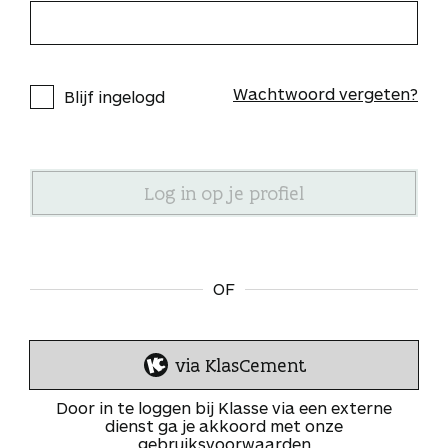
Wachtwoord vergeten?
Blijf ingelogd
OF
via KlasCement
I
n
Door in te loggen bij Klasse via een externe
l
dienst ga je akkoord met onze
gebruiksvoorwaarden