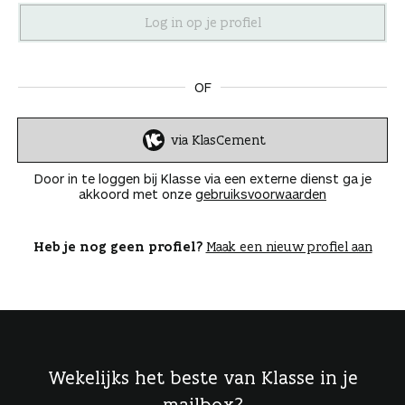
n
OF
via KlasCement
I
n
Door in te loggen bij Klasse via een externe dienst ga je
l
akkoord met onze
gebruiksvoorwaarden
o
g
g
Heb je nog geen profiel?
Maak een nieuw profiel aan
e
n
Wekelijks het beste van Klasse in je
mailbox?