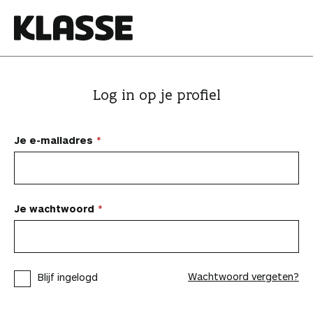
N
a
a
K
r
l
i
a
Log in op je profiel
n
s
h
s
o
e
Je e-mailadres
u
d
s
p
Je wachtwoord
r
i
n
Wachtwoord vergeten?
Blijf ingelogd
g
e