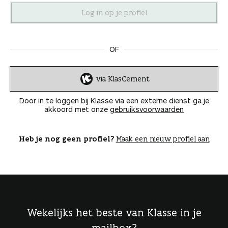
n
OF
via KlasCement
I
n
Door in te loggen bij Klasse via een externe dienst ga je
l
akkoord met onze
gebruiksvoorwaarden
o
g
g
Heb je nog geen profiel?
Maak een nieuw profiel aan
e
n
Wekelijks het beste van Klasse in je
mailbox?