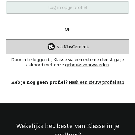
n
OF
via KlasCement
I
n
Door in te loggen bij Klasse via een externe dienst ga je
l
akkoord met onze
gebruiksvoorwaarden
o
g
g
Heb je nog geen profiel?
Maak een nieuw profiel aan
e
n
Wekelijks het beste van Klasse in je
mailbox?