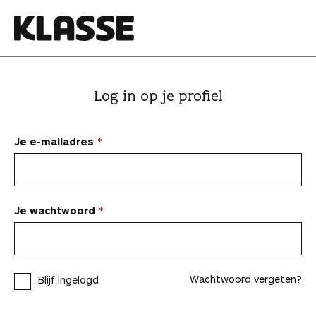
N
a
a
K
r
l
i
a
Log in op je profiel
n
s
h
s
o
e
Je e-mailadres
u
d
s
p
Je wachtwoord
r
i
n
Wachtwoord vergeten?
Blijf ingelogd
g
e