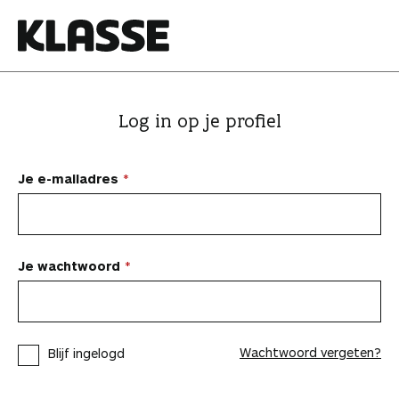
N
a
a
K
r
l
i
a
Log in op je profiel
n
s
h
s
o
e
Je e-mailadres
u
d
s
p
Je wachtwoord
r
i
n
Wachtwoord vergeten?
Blijf ingelogd
g
e