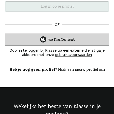
n
OF
via KlasCement
I
n
Door in te loggen bij Klasse via een externe dienst ga je
l
akkoord met onze
gebruiksvoorwaarden
o
g
g
Heb je nog geen profiel?
Maak een nieuw profiel aan
e
n
Wekelijks het beste van Klasse in je
mailbox?