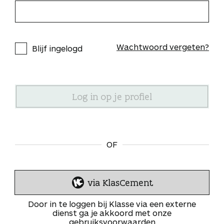
Wachtwoord vergeten?
Blijf ingelogd
OF
via KlasCement
I
n
Door in te loggen bij Klasse via een externe
l
dienst ga je akkoord met onze
gebruiksvoorwaarden