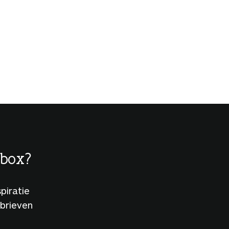
lbox?
piratie
sbrieven