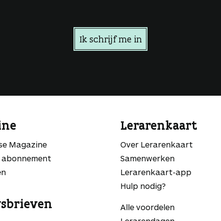
Ik schrijf me in
ine
Lerarenkaart
sse Magazine
Over Lerarenkaart
 abonnement
Samenwerken
en
Lerarenkaart-app
Hulp nodig?
sbrieven
Alle voordelen
Lerarendagen