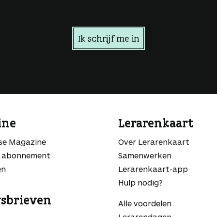
Ik schrijf me in
ine
Lerarenkaart
sse Magazine
Over Lerarenkaart
 abonnement
Samenwerken
en
Lerarenkaart-app
Hulp nodig?
sbrieven
Alle voordelen
Lerarendagen