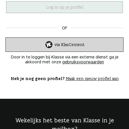
n
OF
via KlasCement
I
n
Door in te loggen bij Klasse via een externe dienst ga je
l
akkoord met onze
gebruiksvoorwaarden
o
g
g
Heb je nog geen profiel?
Maak een nieuw profiel aan
e
n
Wekelijks het beste van Klasse in je
mailbox?