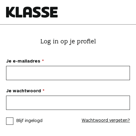
N
a
a
K
r
l
i
a
Log in op je profiel
n
s
h
s
o
e
Je e-mailadres
u
d
s
p
Je wachtwoord
r
i
n
Wachtwoord vergeten?
Blijf ingelogd
g
e