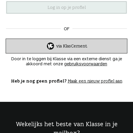
n
OF
via KlasCement
I
n
Door in te loggen bij Klasse via een externe dienst ga je
l
akkoord met onze
gebruiksvoorwaarden
o
g
g
Heb je nog geen profiel?
Maak een nieuw profiel aan
e
n
Wekelijks het beste van Klasse in je
mailbox?