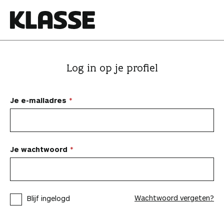
N
a
a
K
r
l
i
a
Log in op je profiel
n
s
h
s
o
e
Je e-mailadres
u
d
s
p
Je wachtwoord
r
i
n
Wachtwoord vergeten?
Blijf ingelogd
g
e