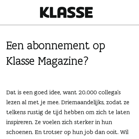
N
a
a
K
r
l
i
a
Een abonnement op
n
s
h
s
Klasse Magazine?
o
e
u
d
s
Dat is een goed idee, want 20.000 collega’s
p
r
lezen al met je mee. Driemaandelijks, zodat ze
i
telkens rustig de tijd hebben om zich te laten
n
inspireren. Ze voelen zich sterker in hun
g
schoenen. En trotser op hun job dan ooit. Wil
e