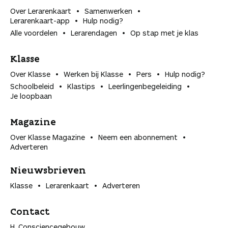
Over Lerarenkaart
Samenwerken
Lerarenkaart-app
Hulp nodig?
Alle voordelen
Lerarendagen
Op stap met je klas
Klasse
Over Klasse
Werken bij Klasse
Pers
Hulp nodig?
Schoolbeleid
Klastips
Leerlingen­begeleiding
Je loopbaan
Magazine
Over Klasse Magazine
Neem een abonnement
Adverteren
Nieuwsbrieven
Klasse
Lerarenkaart
Adverteren
Contact
H. Consciencegebouw