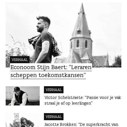
s
s
e
VERHAAL
Econoom Stijn Baert: “Leraren
scheppen toekomstkansen”
VERHAAL
Victor Schelstraete: “Passie voor je vak
straal je af op leerlingen”
VERHAAL
Jacotte Brokken: “De superkracht van