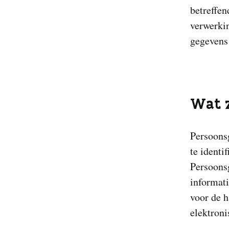
betreffen
verwerkin
gegevens 
Wat z
Persoonsg
te identi
Persoons
informat
voor de h
elektroni