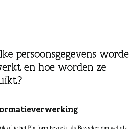
elke persoonsgegevens word
erkt en hoe worden ze
uikt?
nformatieverwerking
jk of je het Platform bezoekt als Bezoeker dan wel als