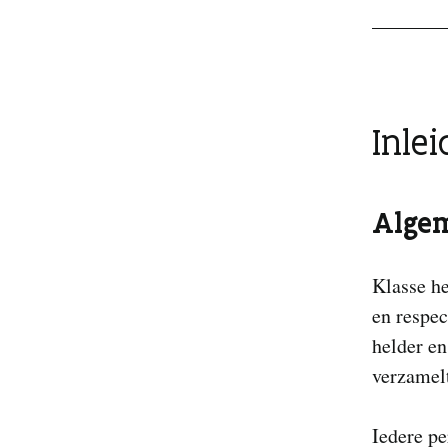
Inlei
Alge
Klasse h
en respec
helder en
verzamelt
Iedere pe