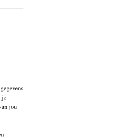
sgegevens
 je
van jou
en