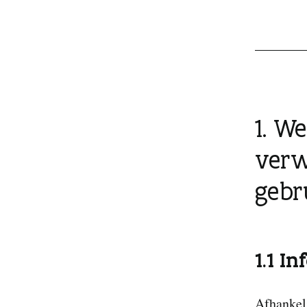
1. W
verw
gebr
1.1 I
Afhankeli