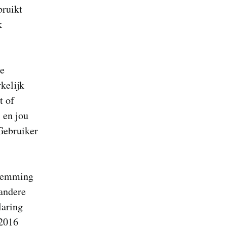
bruikt
k
te
kelijk
t of
 en jou
 Gebruiker
stemming
andere
laring
 2016