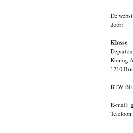
g
e
De websi
n
door:
Klasse
Departem
Koning Al
1210 Bru
BTW BE 
E-mail:
Telefoon