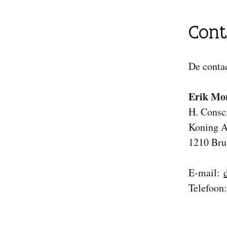
Cont
De conta
Erik Mo
H. Consc
Koning Al
1210 Bru
E-mail:
Telefoon