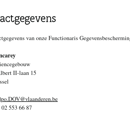
actgegevens
ctgegevens van onze Functionaris Gegevensbescherming
ncarey
iencegebouw
bert II-laan 15
ssel
dpo.DOV@vlaanderen.be
: 02 553 66 87