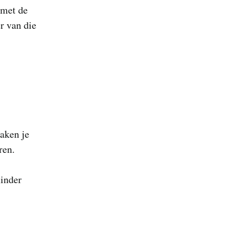
 met de
r van die
aken je
ren.
minder