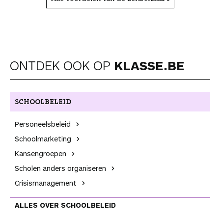
ONTDEK OOK OP
KLASSE.BE
SCHOOL­BELEID
Personeels­beleid
School­marketing
Kansen­groepen
Scholen anders organiseren
Crisis­management
ALLES OVER SCHOOL­BELEID