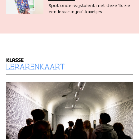
Spot onderwijstalent met deze ‘Ik zie
een leraar in jou’-kaartjes
l
e
r
a
r
e
n
k
a
a