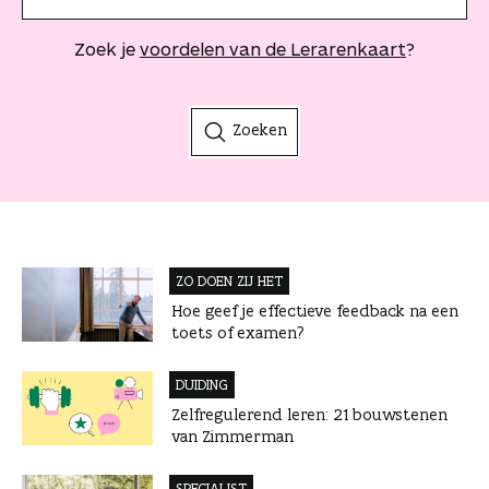
o
e
Zoek je
voordelen van de Lerarenkaart
?
k
t
e
r
Zoeken
m
ZO DOEN ZIJ HET
Hoe geef je effectieve feedback na een
toets of examen?
DUIDING
Zelfregulerend leren: 21 bouwstenen
van Zimmerman
SPECIALIST