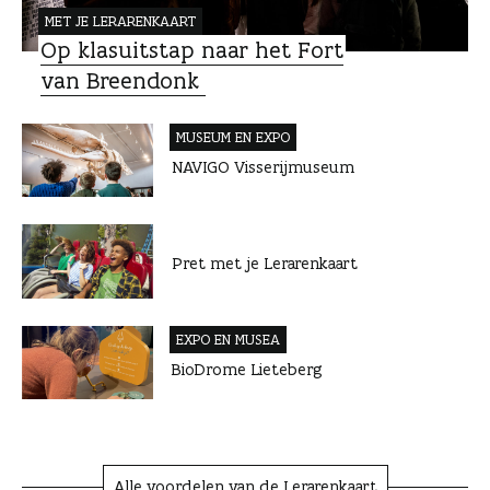
r
MET JE LERARENKAART
t
Op klasuitstap naar het Fort
van Breendonk
MUSEUM EN EXPO
NAVIGO Visserijmuseum
Pret met je Lerarenkaart
EXPO EN MUSEA
BioDrome Lieteberg
Alle voordelen van de Lerarenkaart