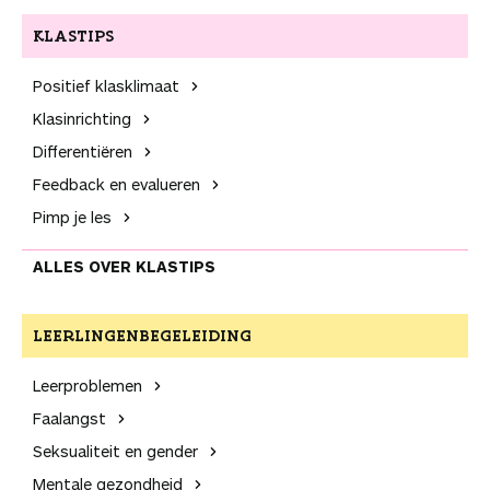
KLASTIPS
Positief klas­klimaat
Klas­inrichting
Differentiëren
Feedback en evalueren
Pimp je les
ALLES OVER KLASTIPS
LEER­LINGEN­BEGELEIDING
Leer­problemen
Faalangst
Seksualiteit en gender
Mentale gezondheid