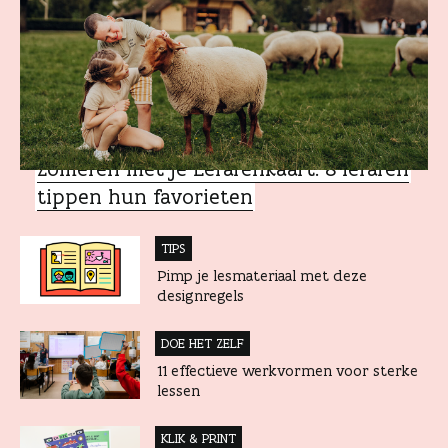
MET JE LERARENKAART
Zomeren met je Lerarenkaart: 8 leraren
tippen hun favorieten
TIPS
Pimp je lesmateriaal met deze
designregels
DOE HET ZELF
11 effectieve werkvormen voor sterke
lessen
KLIK & PRINT