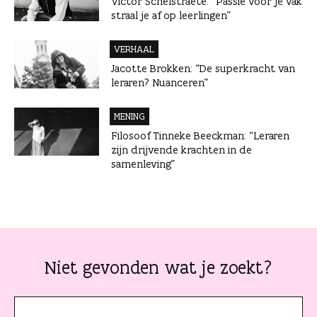
Victor Schelstraete: “Passie voor je vak
straal je af op leerlingen”
VERHAAL
Jacotte Brokken: “De superkracht van
leraren? Nuanceren”
MENING
Filosoof Tinneke Beeckman: “Leraren
zijn drijvende krachten in de
samenleving”
Niet gevonden wat je zoekt?
J
e
z