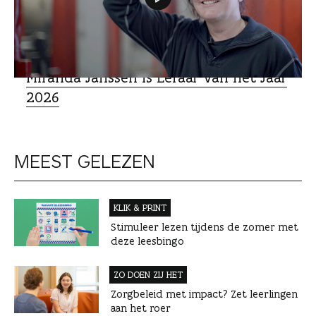
Miranda Janssen is Leraar van het Jaar
2026
MEEST GELEZEN
KLIK & PRINT
Stimuleer lezen tijdens de zomer met
deze leesbingo
ZO DOEN ZIJ HET
Zorgbeleid met impact? Zet leerlingen
aan het roer