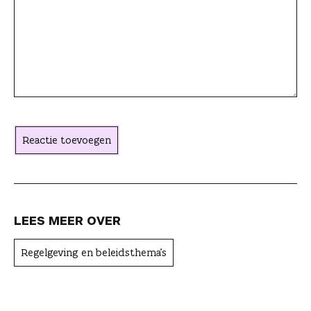
t
i
e
a
c
h
t
Reactie toevoegen
e
r
LEES MEER OVER
Regelgeving en beleidsthema's