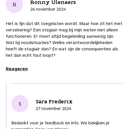
Ronny Ulenaers
j
R
i
i
i
i
i
t
i
e
26 november 2024
k
k
k
k
k
i
n
b
e
e
e
e
e
k
k
e
Het is fijn dat dit toegelaten wordt. Maar hoe zit het met
l
l
l
l
l
e
n
w
verzekering? Een stagiair mag bij mijn weten niet alleen
o
o
o
v
v
l
a
a
functioneren. Er moet altijd begeleiding aanwezig zijn.
p
p
p
i
i
a
a
Wat bij noodsituaties? Welke verantwoordelijkheden
F
P
L
a
a
r
r
heeft de stagiair dan? En wat zijn de consequenties als
a
i
i
W
e
d
d
het dan echt fout loopt?
c
n
n
h
-
i
e
e
t
k
a
m
t
a
Reageren
b
e
e
t
a
a
r
o
r
d
s
i
r
t
o
e
I
A
l
t
i
k
s
n
p
i
k
t
p
k
e
Sara Frederix
e
S
l
l
27 november 2024
s
Bedankt voor je feedback en info. We bekijken je