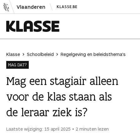
N
Vlaanderen
KLASSE.BE
a
a
r
i
K
n
l
h
a
Klasse
Schoolbeleid
Regelgeving en beleidsthema's
o
s
MAG DAT?
u
s
d
e
Mag een stagiair alleen
s
voor de klas staan als
p
r
de leraar ziek is?
i
n
g
Laatste wijziging: 15 april 2025
2 minuten lezen
e