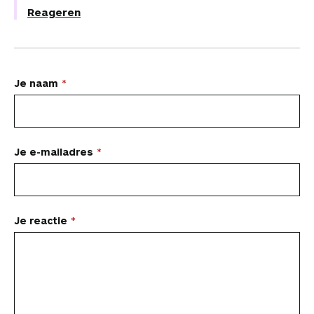
Reageren
L
Je naam
a
a
t
Je e-mailadres
e
e
n
Je reactie
r
e
a
c