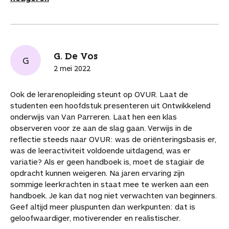
e
e
t
k
a
m
t
a
b
e
e
t
a
a
r
o
r
d
s
i
r
t
o
e
I
A
l
t
i
G. De Vos
k
s
n
p
i
G
k
t
p
k
2 mei 2022
e
e
l
l
s
Ook de lerarenopleiding steunt op OVUR. Laat de
studenten een hoofdstuk presenteren uit Ontwikkelend
onderwijs van Van Parreren. Laat hen een klas
observeren voor ze aan de slag gaan. Verwijs in de
reflectie steeds naar OVUR: was de oriënteringsbasis er,
was de leeractiviteit voldoende uitdagend, was er
variatie? Als er geen handboek is, moet de stagiair de
opdracht kunnen weigeren. Na jaren ervaring zijn
sommige leerkrachten in staat mee te werken aan een
handboek. Je kan dat nog niet verwachten van beginners.
Geef altijd meer pluspunten dan werkpunten: dat is
geloofwaardiger, motiverender en realistischer.