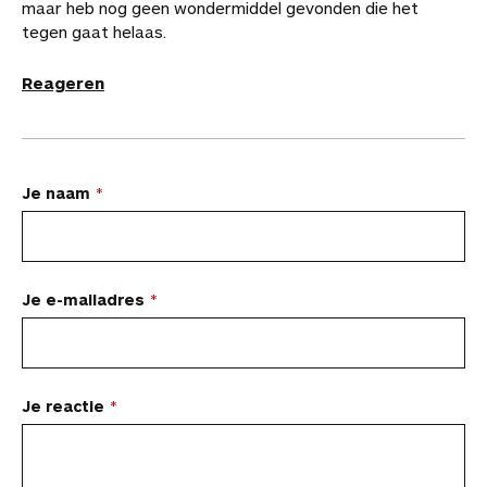
maar heb nog geen wondermiddel gevonden die het
tegen gaat helaas.
Reageren
L
Je naam
a
a
t
Je e-mailadres
e
e
n
Je reactie
r
e