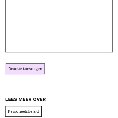
a
c
t
i
e
a
c
h
t
Reactie toevoegen
e
r
LEES MEER OVER
Personeelsbeleid