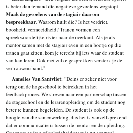
is beter dan iemand die negatieve gevoelens wegstopt.
Maak de gevoelens van de stagiair daarom
bespreekbaar
. Waarom huilt die? Is het verdriet,
boosheid, vermoeidheid? Tranen vormen een
spreekwoordelijke rivier naar de overkant. Als je als
mentor samen met de stagiair even in een bootje op die
tranen gaat zitten, kom je terecht bij iets waar de student
van kan leren. Ook met zulke gesprekken versterk je de
vertrouwensband.”
Annelies Van Santvliet:
“Deins er zeker niet voor
terug om de hogeschool te betrekken in het
feedbackproces. We streven naar een partnerschap tussen
de stageschool en de lerarenopleiding om de student nog
beter te kunnen begeleiden. De student is ook op de
hoogte van die samenwerking, dus het is vanzelfsprekend
dat er communicatie is tussen de mentor en de opleiding.
Ongepast gedrag of nalatigheid moet je nu eenmaal