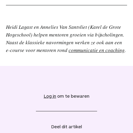
Heidi Lagast en Annelies Van Santvliet (Karel de Grote
Hogeschool) helpen mentoren groeien via bijscholingen.
Naast de klassieke navormingen werken ze ook aan een
e-course voor mentoren rond
communicatie en coaching
.
V
o
e
Log in
om te bewaren
g
d
i
t
a
Deel dit artikel
r