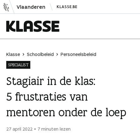
N
Vlaanderen
KLASSE.BE
a
a
r
i
K
n
l
h
a
Klasse
Schoolbeleid
Personeelsbeleid
o
s
SPECIALIST
u
s
d
e
Stagiair in de klas:
s
5 frustraties van
p
r
mentoren onder de loep
i
n
g
27 april 2022
7 minuten lezen
e