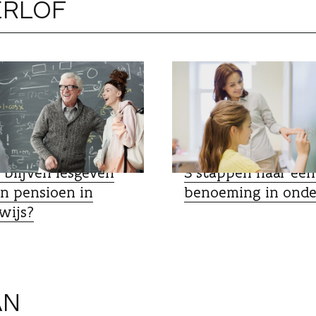
ERLOF
T?
DUIDING
 blijven lesgeven
3 stappen naar een
jn pensioen in
benoeming in onde
wijs?
AN