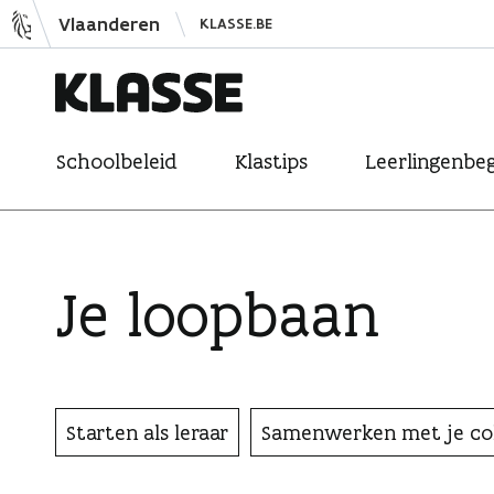
N
Vlaanderen
KLASSE.BE
a
a
r
K
i
Schoolbeleid
Klastips
Leerlingenbeg
l
n
a
h
s
o
s
u
Je loopbaan
e
d
s
p
r
Starten als leraar
Samenwerken met je col
i
n