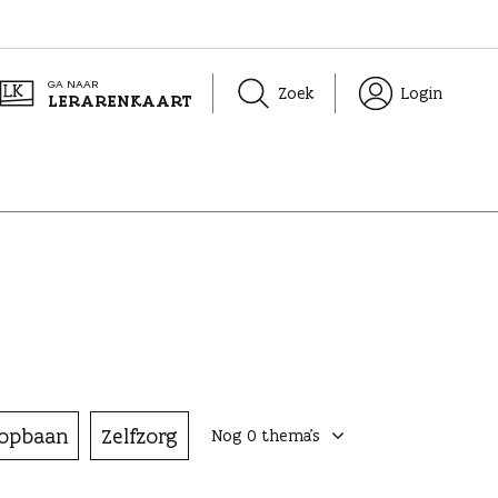
GA NAAR
Zoek
Login
LERARENKAART
oopbaan
Zelfzorg
Nog
0
thema's
ingeklapt