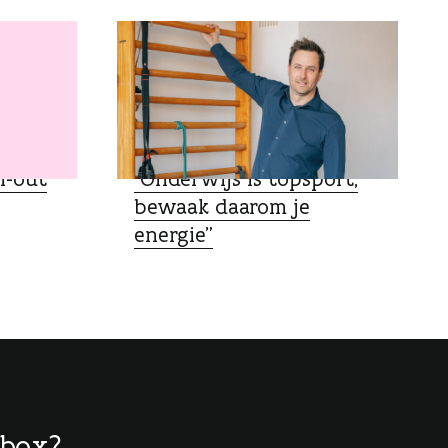
SPECIALIST
n-out
“Onderwijs is topsport,
bewaak daarom je
energie”
lbox?