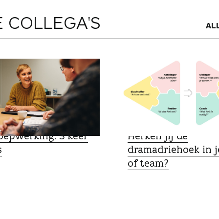
 COLLEGA'S
AL
 ZIJ HET
SPECIALIST
oepwerking: 3 keer
Herken jij de
s
dramadriehoek in j
of team?