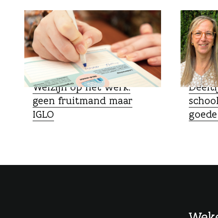
SPECIALIST
ZO DOEN
Welzijn op het werk:
Deelti
geen fruitmand maar
school
IGLO
goede
Weke