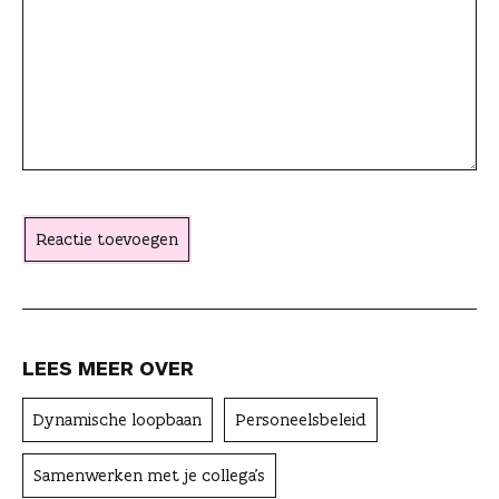
k
t
t
p
k
e
e
i
l
l
s
e
a
c
h
t
Reactie toevoegen
e
r
LEES MEER OVER
Dynamische loopbaan
Personeelsbeleid
Samenwerken met je collega's