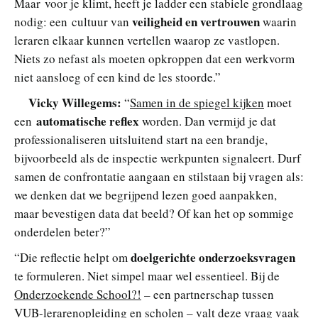
Maar voor je klimt, heeft je ladder een stabiele grondlaag
veiligheid en vertrouwen
nodig: een
cultuur van
waarin
leraren elkaar kunnen vertellen waarop ze vastlopen.
Niets zo nefast als moeten opkroppen dat een werkvorm
niet aansloeg of een kind de les stoorde.”
Vicky Willegems:
“
Samen in de spiegel kijken
moet
automatische reflex
een
worden. Dan vermijd je dat
professionaliseren uitsluitend start na een brandje,
bijvoorbeeld als de inspectie werkpunten signaleert. Durf
samen de confrontatie aangaan en stilstaan bij vragen als:
we denken dat we begrijpend lezen goed aanpakken,
maar bevestigen data dat beeld? Of kan het op sommige
onderdelen beter?”
doelgerichte onderzoeksvragen
“Die reflectie helpt om
te formuleren. Niet simpel maar wel essentieel. Bij de
Onderzoekende School?!
– een partnerschap tussen
VUB-lerarenopleiding en scholen – valt deze vraag vaak