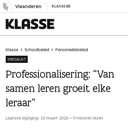
N
Vlaanderen
KLASSE.BE
a
a
r
i
K
n
l
h
a
Klasse
Schoolbeleid
Personeelsbeleid
o
s
SPECIALIST
u
s
d
e
Professionalisering: “Van
s
samen leren groeit elke
p
r
leraar”
i
n
g
Laatste wijziging: 10 maart 2026
9 minuten lezen
e