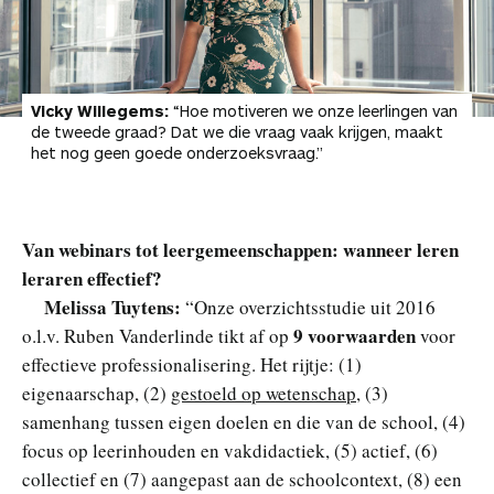
Vicky Willegems
:
“Hoe motiveren we onze leerlingen van
de tweede graad? Dat we die vraag vaak krijgen, maakt
het nog geen goede onderzoeksvraag.”
Van webinars tot leergemeenschappen: wanneer leren
leraren effectief?
Melissa Tuytens:
“Onze overzichtsstudie uit 2016
9 voorwaarden
o.l.v. Ruben Vanderlinde tikt af op
voor
effectieve professionalisering. Het rijtje: (1)
eigenaarschap, (2)
gestoeld op wetenschap
, (3)
samenhang tussen eigen doelen en die van de school, (4)
focus op leerinhouden en vakdidactiek, (5) actief, (6)
collectief en (7) aangepast aan de schoolcontext, (8) een