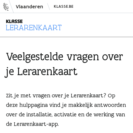
N
Vlaanderen
KLASSE.BE
a
a
r
i
L
n
e
h
r
Veelgestelde vragen over
o
a
u
r
je Leraren­kaart
d
e
s
n
p
k
Zit je met vragen over je Lerarenkaart? Op
r
a
i
a
deze hulppagina vind je makkelijk antwoorden
n
r
over de installatie, activatie en de werking van
g
t
de Lerarenkaart-app.
e