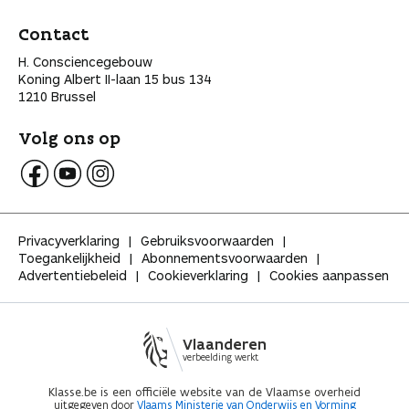
Contact
H. Consciencegebouw
Koning Albert II-laan 15 bus 134
1210 Brussel
Volg ons op
V
V
V
o
o
o
l
l
l
Privacyverklaring
Gebruiksvoorwaarden
g
g
g
Toegankelijkheid
Abonnementsvoorwaarden
K
K
K
Advertentiebeleid
Cookieverklaring
Cookies aanpassen
l
l
l
a
a
a
s
s
s
s
s
s
Vlaanderen
e
e
e
verbeelding werkt
o
o
o
p
p
p
Klasse.be is een officiële website van de Vlaamse overheid
uitgegeven door
Vlaams Ministerie van Onderwijs en Vorming
F
Y
I