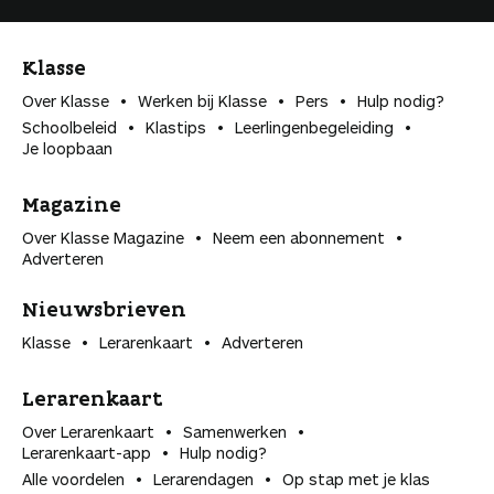
Klasse
Over Klasse
Werken bij Klasse
Pers
Hulp nodig?
Schoolbeleid
Klastips
Leerlingen­begeleiding
Je loopbaan
Magazine
Over Klasse Magazine
Neem een abonnement
Adverteren
Nieuwsbrieven
Klasse
Lerarenkaart
Adverteren
Lerarenkaart
Over Lerarenkaart
Samenwerken
Lerarenkaart-app
Hulp nodig?
Alle voordelen
Lerarendagen
Op stap met je klas