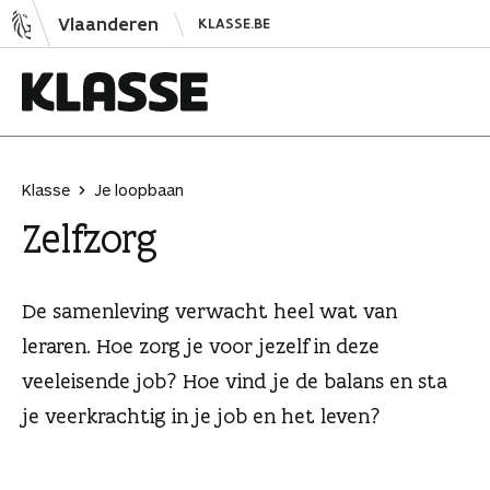
N
Vlaanderen
KLASSE.BE
a
a
r
i
K
n
l
h
a
Klasse
Je loopbaan
o
s
Zelfzorg
u
s
d
e
s
De samenleving verwacht heel wat van
p
leraren. Hoe zorg je voor jezelf in deze
r
veeleisende job? Hoe vind je de balans en sta
i
n
je veerkrachtig in je job en het leven?
g
e