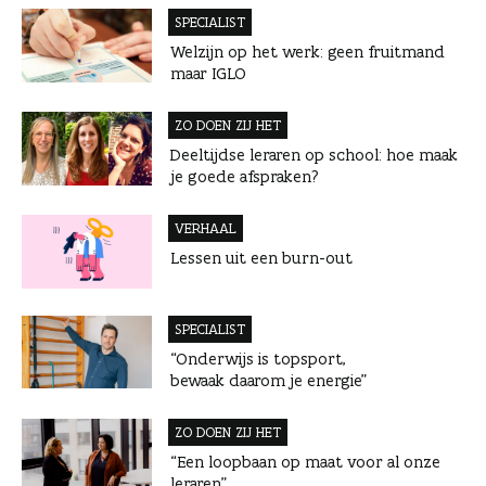
n
SPECIALIST
Welzijn op het werk: geen fruitmand
maar IGLO
ZO DOEN ZIJ HET
Deeltijdse leraren op school: hoe maak
je goede afspraken?
VERHAAL
Lessen uit een burn-out
SPECIALIST
“Onderwijs is topsport,
bewaak daarom je energie”
ZO DOEN ZIJ HET
“Een loopbaan op maat voor al onze
leraren”