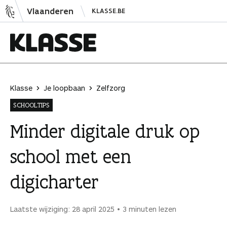
N
Vlaanderen
KLASSE.BE
a
a
r
i
K
n
l
h
a
Klasse
Je loopbaan
Zelfzorg
o
s
SCHOOLTIPS
u
s
d
e
Minder digitale druk op
s
school met een
p
r
digicharter
i
n
g
Laatste wijziging: 28 april 2025
3 minuten lezen
e