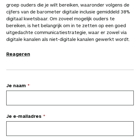
a
groep ouders die je wilt bereiken, waaronder volgens de
p
p
p
i
i
a
a
cijfers van de barometer digitale inclusie gemiddeld 38%
F
P
L
a
a
r
r
digitaal kwetsbaar. Om zoveel mogelijk ouders te
a
i
i
W
e
d
d
bereiken, is het belangrijk om in te zetten op een goed
c
n
n
h
-
i
e
uitgedachte communicatiestrategie, waar er zowel via
e
t
k
a
m
t
a
digitale kanalen als niet-digitale kanalen gewerkt wordt.
b
e
e
t
a
a
r
o
r
d
s
i
r
t
Reageren
o
e
I
A
l
t
i
k
s
n
p
i
k
t
p
k
e
e
l
l
s
L
Je naam
a
a
t
Je e-mailadres
e
e