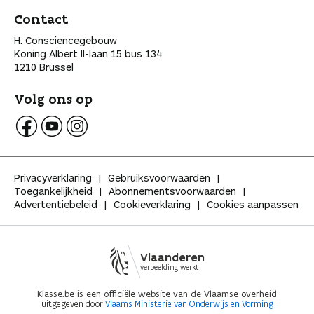
Contact
H. Consciencegebouw
Koning Albert II-laan 15 bus 134
1210 Brussel
Volg ons op
V
V
V
o
o
o
l
l
l
Privacyverklaring
Gebruiksvoorwaarden
g
g
g
Toegankelijkheid
Abonnementsvoorwaarden
K
K
K
Advertentiebeleid
Cookieverklaring
Cookies aanpassen
l
l
l
a
a
a
s
s
s
s
s
s
Vlaanderen
e
e
e
verbeelding werkt
o
o
o
p
p
p
Klasse.be is een officiële website van de Vlaamse overheid
uitgegeven door
Vlaams Ministerie van Onderwijs en Vorming
F
Y
I