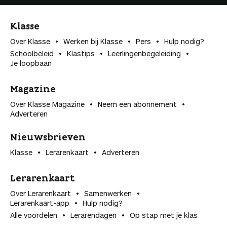
Klasse
Over Klasse
Werken bij Klasse
Pers
Hulp nodig?
Schoolbeleid
Klastips
Leerlingen­begeleiding
Je loopbaan
Magazine
Over Klasse Magazine
Neem een abonnement
Adverteren
Nieuwsbrieven
Klasse
Lerarenkaart
Adverteren
Lerarenkaart
Over Lerarenkaart
Samenwerken
Lerarenkaart-app
Hulp nodig?
Alle voordelen
Lerarendagen
Op stap met je klas