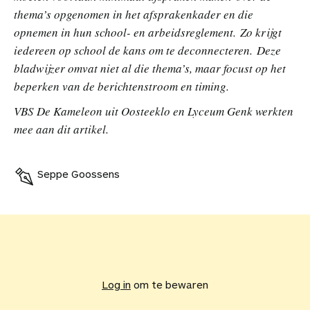
thema’s opgenomen in het afsprakenkader en die
opnemen in hun school- en arbeidsreglement. Zo krijgt
iedereen op school de kans om te deconnecteren. Deze
bladwijzer omvat niet al die thema’s, maar focust op het
beperken van de berichtenstroom en timing.
VBS De Kameleon uit Oosteeklo
en Lyceum Genk werkten
mee aan dit artikel.
Seppe Goossens
V
o
e
Log in
om te bewaren
g
d