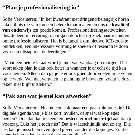
“Plan je professionalisering in”
Sofie Vercauteren:
“In het kwadrant niet dringend/belangrijk horen
taken thuis die van jou een betere leraar maken en dus de
kwaliteit
van onderwijs
ten goede komen. Professionaliseringsactiviteiten
dus. Je leert uit ervaring, maar ga ook actief op zoek naar manieren
om te professionaliseren. Het is belangrijk om nieuwe ICT-tools te
ontdekken, een interessante vorming te zoeken of research te doen
voor een uitstap met de leerlingen.”
“Maar een betere leraar word je niet van vandaag op morgen. Dat
soort taken plan je dan ook beter in wanneer je er echt de tijd kan
voor nemen. Alleen dan ga je je er ook goed door voelen in je vel en
op je werk. Wel niet vergeten je planning te bewaken, zodat je deze
taken niet blijft uitstellen.”
“Pak aan wat je snel kan afwerken”
Sofie Vercauteren:
“Neemt een taak maar een paar minuutjes in? De
digitale agenda van je klas kort invullen, of snel wat kopietjes
nemen? Doe dat dan meteen, en besteed er
niet meer tijd
aan dan je
voorzag. Lukt het je toch niet? Dat is waarschijnlijk niet zo erg. Die
les kan je misschien even goed geven zonder die kopietjes. En die
agenda kan je later op de dag nog invullen.”