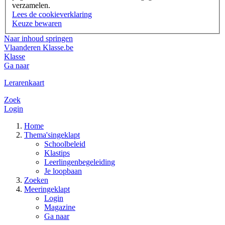
verzamelen.
Lees de cookieverklaring
Keuze bewaren
Naar inhoud springen
Vlaanderen
Klasse.be
Klasse
Ga naar
Lerarenkaart
Zoek
Login
Home
Thema's
ingeklapt
Schoolbeleid
Klastips
Leerlingenbegeleiding
Je loopbaan
Zoeken
Meer
ingeklapt
Login
Magazine
Ga naar