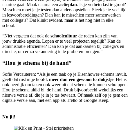
naartoe gaat. Maak daarna een
actieplan
. Is je verbeterlast te groot?
Misschien moet je je testen dan anders opstellen. Steek je te veel tijd
in lesvoorbereidingen? Dan kan je misschien meer samenwerken
met collega’s? Dat klinkt evident, maar is het nog niet in elke
school.”
“Niet vergeten dat ook de
schoolcultuur
de reden kan zijn van
jouw drukke agenda. Lopen er te veel projecten tegelijk? Kan de
administratie efficiënter? Dan kan je dat aankaarten bij collega’s en
directie, om er zo verandering in te proberen brengen.”
“Hou je schema bij de hand”
Sofie Vercauteren:
“Als je een taak op je Eisenhower-schema invult,
geeft dat rust in je hoofd,
meer dan een gewoon to-dolijstje
. Het is
ook heerlijk om taken ook weer uit dat schema te kunnen schrappen.
Hou je schema altijd bij de hand. Druk bijvoorbeeld wekelijks een
nieuwe versie af, die je in je tas bewaart. Of maak zelf op je gsm een
digitale versie aan, met een app als Trello of Google Keep.
Nu jij!