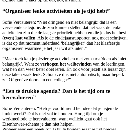
“Organiseer leuke activiteiten als je tijd hebt”
Sofie Vercauteren:
“Niet dringend en niet belangrijk: dat is een
vervelende categorie. Je zou kunnen stellen dat het vaak de leuke
activiteiten zijn die de laagste prioriteit hebben en die je dus het best
(even) laat vallen
. Als je de eindejaarsrapporten nog moet schrijven,
is dat op dat moment inderdaad ‘belangrijker’ dan het klasfeestje
organiseren waarmee je het jaar wil afsluiten.”
“Maar toch kan je plezierige activiteiten niet zomaar afdoen als ‘niet
belangrijk’. Want ze
verhogen het welbevinden
van de leerlingen,
wat hen dan weer beter doet leren. En ook voor jezelf als leraar zijn
deze taken vaak leuk. Schrap ze dus niet automatisch, maar beperk
ze. Of geef ze door aan een collega?”
“Een té drukke agenda? Dan is het tijd om te
herevalueren”
Sofie Vercauteren:
“Heb je voortdurend het idee dat je tegen de
limiet werkt? Dat is niet vol te houden. Hoog tijd om je
werkmethode te herevalueren, want wellicht gaat ook het
Eisenhower-schema je dan niet helpen.
Probeer eens een week (of 2) bij te houden waar je tijd precies