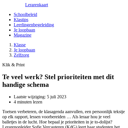
Lerarenkaart
Schoolbeleid
Klastips
Leerlingenbegeleiding
Je loopbaan
Magazine
Klasse
Je loopbaan
Zelfzorg
Klik & Print
Te veel werk? Stel prioriteiten met dit
handige schema
Laatste wijziging: 5 juli 2023
4 minuten lezen
Toetsen verbeteren, de klasagenda aanvullen, een persoonlijk tekstje
op elk rapport, lessen voorbereiden … Als leraar hou je veel
balletjes in de lucht. Hoe bepaal je prioriteiten in je to-dolijst?
Lerarenopleider Sofie Vercauteren (KdG) leert haar studenten het