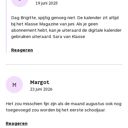
o
r
d
s
i
r
19 juni 2025
t
o
e
I
A
l
t
i
k
s
n
p
i
k
Dag Brigitte, spijtig genoeg niet. De kalender zit altijd
t
p
k
e
bij het Klasse Magazine van juni. Als je geen
e
l
abonnement hebt, kan je uiteraard de digitale kalender
l
s
gebruiken uiteraard. Sara van Klasse
Reageren
Margot
M
23 juni 2026
Het zou misschien fijn zijn als de maand augustus ook nog
toegevoegd zou worden bij het eerste schooljaar.
Reageren