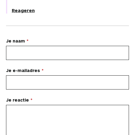
Reageren
L
Je naam
a
a
t
Je e-mailadres
e
e
n
Je reactie
r
e
a
c