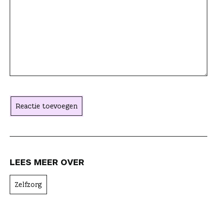
t
i
e
a
c
h
t
Reactie toevoegen
e
r
LEES MEER OVER
Zelfzorg