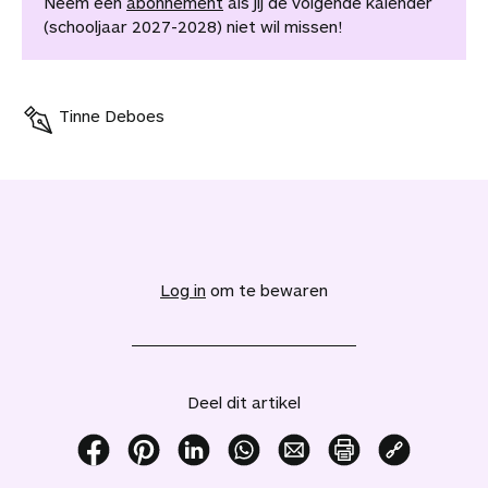
Neem een
abonnement
als jij de volgende kalender
(schooljaar 2027-2028) niet wil missen!
Tinne Deboes
V
o
e
Log in
om te bewaren
g
d
i
t
a
Deel dit artikel
r
t
i
D
D
D
D
D
P
K
k