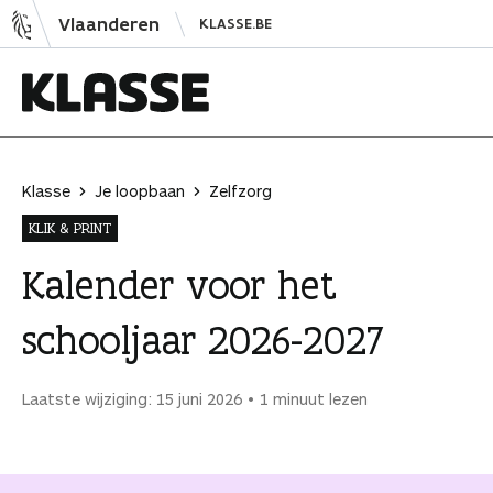
N
Vlaanderen
KLASSE.BE
a
a
r
i
K
n
l
h
a
Klasse
Je loopbaan
Zelfzorg
o
s
KLIK & PRINT
u
s
d
e
Kalender voor het
s
schooljaar 2026-2027
p
r
i
Laatste wijziging: 15 juni 2026
1 minuut lezen
n
g
e