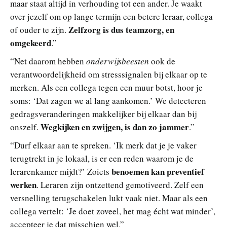
maar staat altijd in verhouding tot een ander. Je waakt
over jezelf om op lange termijn een betere leraar, collega
Zelfzorg is dus teamzorg, en
of ouder te zijn.
omgekeerd
.”
“Net daarom hebben
onderwijsbeesten
ook de
verantwoordelijkheid om stresssignalen bij elkaar op te
merken. Als een collega tegen een muur botst, hoor je
soms: ‘Dat zagen we al lang aankomen.’ We detecteren
gedragsveranderingen makkelijker bij elkaar dan bij
Wegkijken en zwijgen, is dan zo jammer
onszelf.
.”
“Durf elkaar aan te spreken. ‘Ik merk dat je je vaker
terugtrekt in je lokaal, is er een reden waarom je de
benoemen kan preventief
lerarenkamer mijdt?’ Zoiets
werken
. Leraren zijn ontzettend gemotiveerd. Zelf een
versnelling terugschakelen lukt vaak niet. Maar als een
collega vertelt: ‘Je doet zoveel, het mag écht wat minder’,
accepteer je dat misschien wel.”