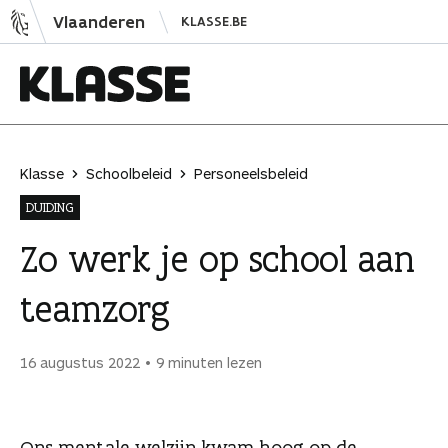
N
Vlaanderen
KLASSE.BE
a
a
r
i
K
n
l
h
a
Klasse
Schoolbeleid
Personeelsbeleid
o
s
DUIDING
u
s
d
e
Zo werk je op school aan
s
teamzorg
p
r
i
16 augustus 2022
9 minuten lezen
n
g
e
Ons mentale welzijn kwam hoog op de