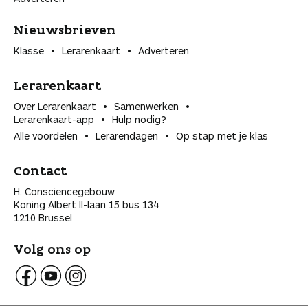
Nieuwsbrieven
Klasse
Lerarenkaart
Adverteren
Lerarenkaart
Over Lerarenkaart
Samenwerken
Lerarenkaart-app
Hulp nodig?
Alle voordelen
Lerarendagen
Op stap met je klas
Contact
H. Consciencegebouw
Koning Albert II-laan 15 bus 134
1210 Brussel
Volg ons op
V
V
V
o
o
o