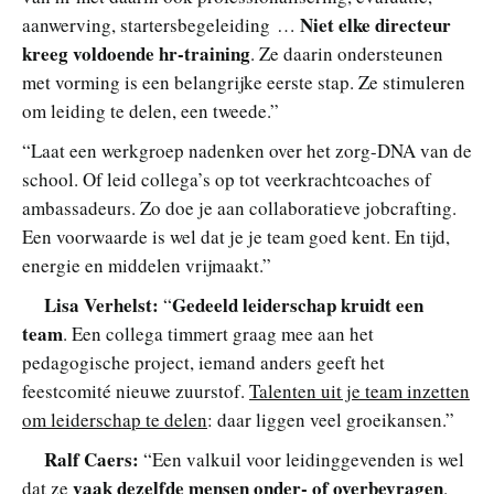
Niet elke directeur
aanwerving, startersbegeleiding …
kreeg voldoende hr-training
. Ze daarin ondersteunen
met vorming is een belangrijke eerste stap. Ze stimuleren
om leiding te delen, een tweede.”
“Laat een werkgroep nadenken over het zorg-DNA van de
school. Of leid collega’s op tot veerkrachtcoaches of
ambassadeurs. Zo doe je aan collaboratieve jobcrafting.
Een voorwaarde is wel dat je je team goed kent. En tijd,
energie en middelen vrijmaakt.”
Lisa Verhelst:
Gedeeld leiderschap kruidt een
“
team
. Een collega timmert graag mee aan het
pedagogische project, iemand anders geeft het
feestcomité nieuwe zuurstof.
Talenten uit je team inzetten
om leiderschap te delen
: daar liggen veel groeikansen.”
Ralf Caers:
“Een valkuil voor leidinggevenden is wel
vaak dezelfde mensen onder- of overbevragen
dat ze
.