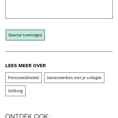
a
c
h
t
Reactie toevoegen
e
r
LEES MEER OVER
Personeelsbeleid
Samenwerken met je collega's
Zelfzorg
ONTDEK OOK: