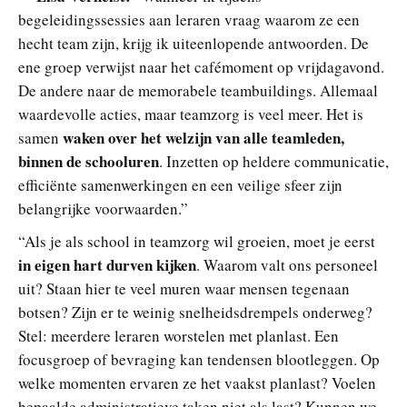
begeleidingssessies aan leraren vraag waarom ze een
hecht team zijn, krijg ik uiteenlopende antwoorden. De
ene groep verwijst naar het cafémoment op vrijdagavond.
De andere naar de memorabele teambuildings. Allemaal
waardevolle acties, maar teamzorg is veel meer. Het is
waken over het welzijn van alle teamleden,
samen
binnen de schooluren
. Inzetten op heldere communicatie,
efficiënte samenwerkingen en een veilige sfeer zijn
belangrijke voorwaarden.”
“Als je als school in teamzorg wil groeien, moet je eerst
in eigen hart durven kijken
. Waarom valt ons personeel
uit? Staan hier te veel muren waar mensen tegenaan
botsen? Zijn er te weinig snelheidsdrempels onderweg?
Stel: meerdere leraren worstelen met planlast. Een
focusgroep of bevraging kan tendensen blootleggen. Op
welke momenten ervaren ze het vaakst planlast? Voelen
bepaalde administratieve taken niet als last? Kunnen we