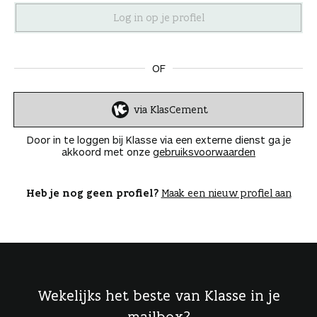
n
OF
via KlasCement
I
n
Door in te loggen bij Klasse via een externe dienst ga je
l
akkoord met onze
gebruiksvoorwaarden
o
g
g
Heb je nog geen profiel?
Maak een nieuw profiel aan
e
n
Wekelijks het beste van Klasse in je
mailbox?