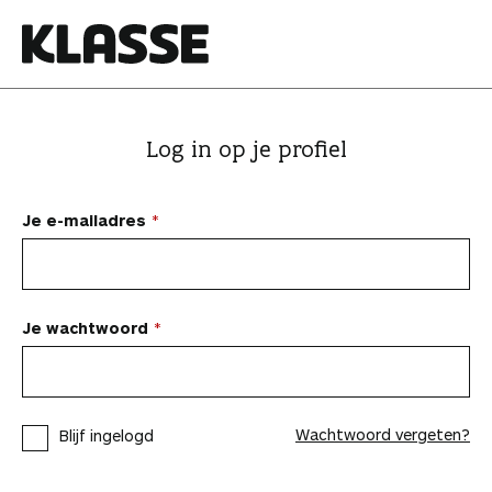
N
a
a
K
r
l
i
a
Log in op je profiel
n
s
h
s
o
e
Je e-mailadres
u
d
s
p
Je wachtwoord
r
i
n
Wachtwoord vergeten?
Blijf ingelogd
g
e