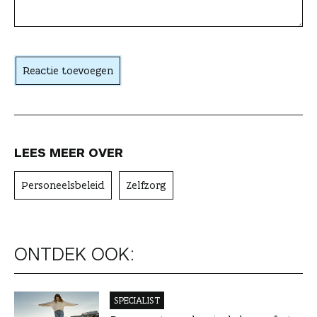
c
h
t
Reactie toevoegen
e
r
LEES MEER OVER
Personeelsbeleid
Zelfzorg
ONTDEK OOK:
SPECIALIST