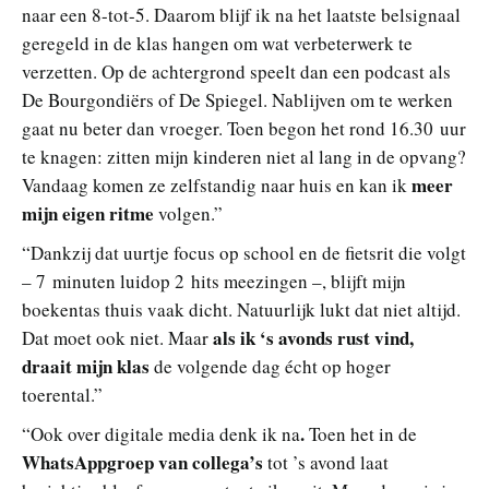
naar een 8-tot-5. Daarom blijf ik na het laatste belsignaal
geregeld in de klas hangen om wat verbeterwerk te
verzetten. Op de achtergrond speelt dan een podcast als
De Bourgondiërs of De Spiegel. Nablijven om te werken
gaat nu beter dan vroeger. Toen begon het rond 16.30 uur
te knagen: zitten mijn kinderen niet al lang in de opvang?
meer
Vandaag komen ze zelfstandig naar huis en kan ik
mijn eigen ritme
volgen.”
“Dankzij dat uurtje focus op school en de fietsrit die volgt
– 7 minuten luidop 2 hits meezingen –, blijft mijn
boekentas thuis vaak dicht. Natuurlijk lukt dat niet altijd.
als ik ‘s avonds rust vind,
Dat moet ook niet. Maar
draait mijn klas
de volgende dag écht op hoger
toerental.”
.
“Ook over digitale media denk ik na
Toen het in de
WhatsAppgroep van collega’s
tot ’s avond laat