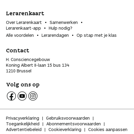
Lerarenkaart
Over Lerarenkaart
Samenwerken
Lerarenkaart-app
Hulp nodig?
Alle voordelen
Lerarendagen
Op stap met je klas
Contact
H. Consciencegebouw
Koning Albert II-laan 15 bus 134
1210 Brussel
Volg ons op
V
V
V
o
o
o
l
l
l
Privacyverklaring
Gebruiksvoorwaarden
g
g
g
Toegankelijkheid
Abonnementsvoorwaarden
K
K
K
Advertentiebeleid
Cookieverklaring
Cookies aanpassen
l
l
l