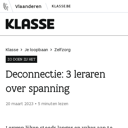
N
Vlaanderen
KLASSE.BE
a
a
r
i
K
n
l
h
a
Klasse
Je loopbaan
Zelfzorg
o
s
ZO DOEN ZIJ HET
u
s
d
e
Deconnectie: 3 leraren
s
over spanning
p
r
i
20 maart 2023
5 minuten lezen
n
g
e
Leraren lijken steeds langer en vaker aan te