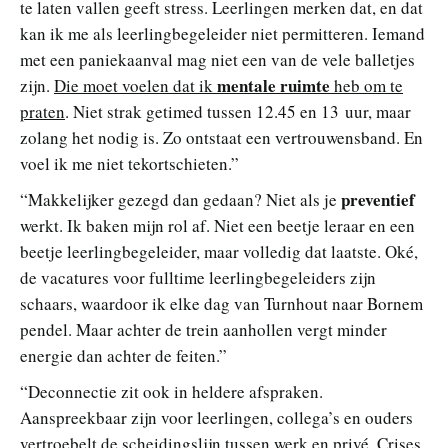
te laten vallen geeft stress. Leerlingen merken dat, en dat
kan ik me als leerlingbegeleider niet permitteren. Iemand
met een paniekaanval mag niet een van de vele balletjes
mentale ruimte
zijn.
Die moet voelen dat ik
heb om te
praten
. Niet strak getimed tussen 12.45 en 13 uur, maar
zolang het nodig is. Zo ontstaat een vertrouwensband. En
voel ik me niet tekortschieten.”
preventief
“Makkelijker gezegd dan gedaan? Niet als je
werkt. Ik baken mijn rol af. Niet een beetje leraar en een
beetje leerlingbegeleider, maar volledig dat laatste. Oké,
de vacatures voor fulltime leerlingbegeleiders zijn
schaars, waardoor ik elke dag van Turnhout naar Bornem
pendel. Maar achter de trein aanhollen vergt minder
energie dan achter de feiten.”
“Deconnectie zit ook in heldere afspraken.
Aanspreekbaar zijn voor leerlingen, collega’s en ouders
vertroebelt de scheidingslijn tussen werk en privé. Crises