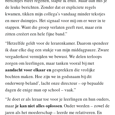
berichtjes bleef regenen, stapte ik eruit. Maar dan mis je
de leuke berichten. Zonder dat er expliciete regels
kwamen, tikken mijn collega’s vandaag minder tekstjes
en meer duimpjes. Het signaal voor mij om er weer in te
stappen. Want die groep verlaten geeft rust, maar erin
zitten creëert een hele fijne band.”
“Hetzelfde geldt voor de lerarenkamer. Daarom spendeer
ik daar elke dag een stukje van mijn middagpauze. Zware
vergaderkost vermijden we bewust. We delen terloops
zorgen om leerlingen, maar tanken vooral bij met
aandacht voor elkaar en
gesprekken die vrolijke
bochten maken. Hoe zijn we in godsnaam bij dit
onderwerp beland’, lacht onze directeur – op bepaalde
dagen de enige man op school – vaak.”
“Je doet er als leraar toe voor je leerlingen en hun ouders,
je kan niet alles oplossen
maar
. Ouder worden – zowel de
jaren als het moederschap – leerde me relativeren. En