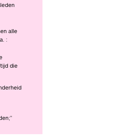
sleden
en alle
. :
e
tijd die
onderheid
den;”