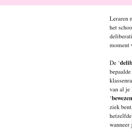
Leraren 
het schoo
deliberat
moment va
deli
De ‘
bepaalde 
klassenra
van al je
bewezen
‘
ziek bent
hetzelfde
wanneer j