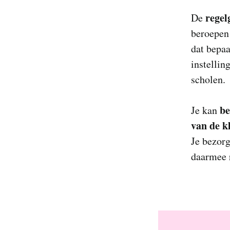
regel
De
beroepen 
dat bepaa
instellin
scholen.
be
Je kan
van de k
Je bezorg
daarmee 