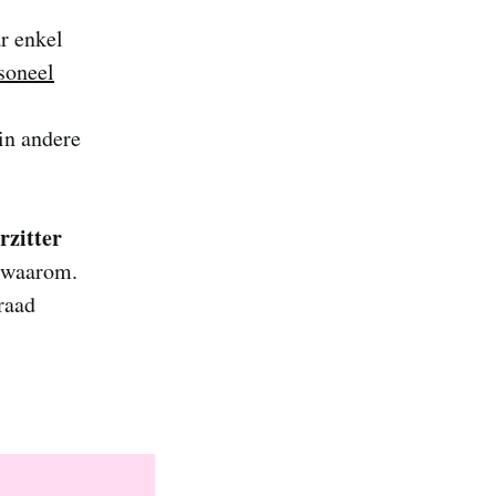
ar enkel
rsoneel
in andere
rzitter
n waarom.
raad