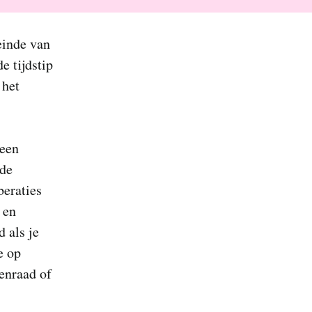
einde van
e tijdstip
 het
 een
 de
beraties
 en
d als je
e op
senraad of