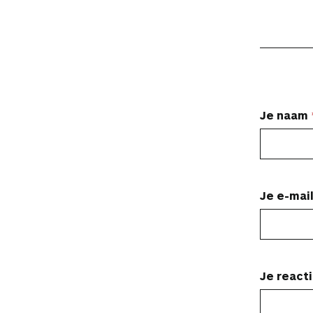
L
Je naam
a
a
t
Je e-mai
e
e
n
Je react
r