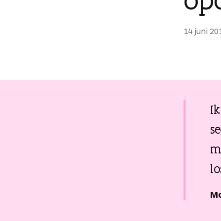
g
e
14 juni 20
n
Ik
s
m
lo
M