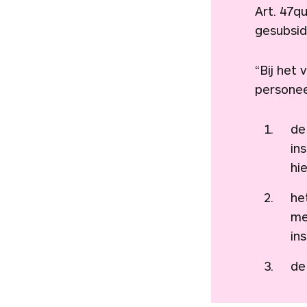
Art. 47q
gesubsid
“Bij het
personee
de
ins
hi
he
me
in
de