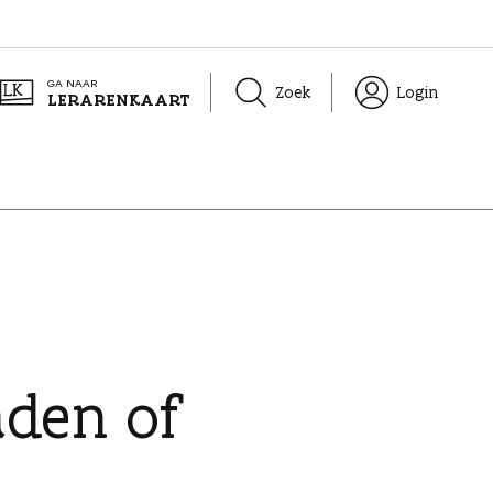
GA NAAR
Zoek
Login
LERARENKAART
aden of