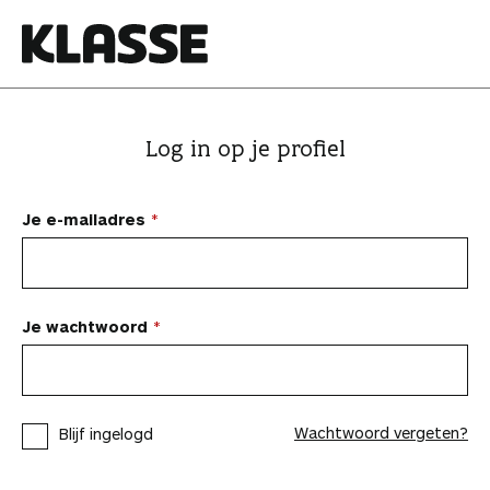
N
a
a
K
r
l
i
a
Log in op je profiel
n
s
h
s
o
e
Je e-mailadres
u
d
s
p
Je wachtwoord
r
i
n
Wachtwoord vergeten?
Blijf ingelogd
g
e