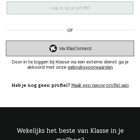
n
OF
via KlasCement
I
n
Door in te loggen bij Klasse via een externe dienst ga je
l
akkoord met onze
gebruiksvoorwaarden
o
g
g
Heb je nog geen profiel?
Maak een nieuw profiel aan
e
n
Wekelijks het beste van Klasse in je
mailbox?