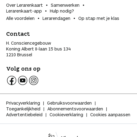
Over Lerarenkaart
Samenwerken
Lerarenkaart-app
Hulp nodig?
Alle voordelen
Lerarendagen
Op stap met je klas
Contact
H. Consciencegebouw
Koning Albert II-laan 15 bus 134
1210 Brussel
Volg ons op
V
V
V
o
o
o
l
l
l
Privacyverklaring
Gebruiksvoorwaarden
g
g
g
Toegankelijkheid
Abonnementsvoorwaarden
K
K
K
Advertentiebeleid
Cookieverklaring
Cookies aanpassen
l
l
l
a
a
a
s
s
s
s
s
s