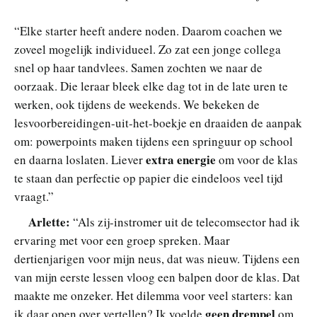
“Elke starter heeft andere noden. Daarom coachen we
zoveel mogelijk individueel. Zo zat een jonge collega
snel op haar tandvlees. Samen zochten we naar de
oorzaak. Die leraar bleek elke dag tot in de late uren te
werken, ook tijdens de weekends. We bekeken de
lesvoorbereidingen-uit-het-boekje en draaiden de aanpak
om: powerpoints maken tijdens een springuur op school
extra energie
en daarna loslaten. Liever
om voor de klas
te staan dan perfectie op papier die eindeloos veel tijd
vraagt.”
Arlette:
“Als zij-instromer uit de telecomsector had ik
ervaring met voor een groep spreken. Maar
dertienjarigen voor mijn neus, dat was nieuw. Tijdens een
van mijn eerste lessen vloog een balpen door de klas. Dat
maakte me onzeker. Het dilemma voor veel starters: kan
geen drempel
ik daar open over vertellen? Ik voelde
om