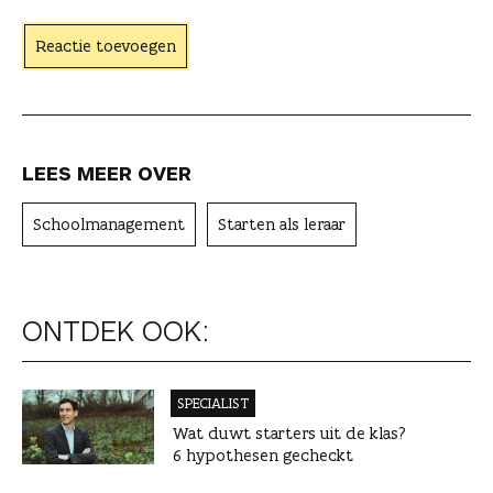
t
Reactie toevoegen
e
r
LEES MEER OVER
Schoolmanagement
Starten als leraar
ONTDEK OOK:
SPECIALIST
Wat duwt starters uit de klas?
6 hypothesen gecheckt