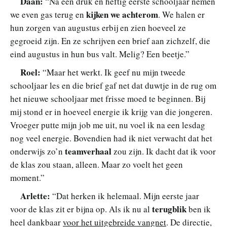
Daan:
“Na een druk en heftig eerste schooljaar nemen
kijken we achterom
we even gas terug en
. We halen er
hun zorgen van augustus erbij en zien hoeveel ze
gegroeid zijn. En ze schrijven een brief aan zichzelf, die
eind augustus in hun bus valt. Melig? Een beetje.”
Roel:
“Maar het werkt. Ik geef nu mijn tweede
schooljaar les en die brief gaf net dat duwtje in de rug om
het nieuwe schooljaar met frisse moed te beginnen. Bij
mij stond er in hoeveel energie ik krijg van die jongeren.
Vroeger putte mijn job me uit, nu voel ik na een lesdag
nog veel energie. Bovendien had ik niet verwacht dat het
teamverhaal
onderwijs zo’n
zou zijn. Ik dacht dat ik voor
de klas zou staan, alleen. Maar zo voelt het geen
moment.”
Arlette:
“Dat herken ik helemaal. Mijn eerste jaar
terugblik
voor de klas zit er bijna op. Als ik nu al
ben ik
heel dankbaar
voor het uitgebreide vangnet
. De directie,