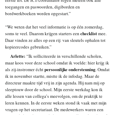
eerste les. De ICT-coördinator regelt meteen ook alle
toegangen en paswoorden, digiborden en
bordwerkboeken worden opgestart.”
“We weten dat het veel informatie is op één zomerdag,
checklist
soms te veel. Daarom krijgen starters een
mee.
Daar vinden ze alles op een rij: van sleutels ophalen tot
kopieercodes gebruiken.”
Arlette:
“Ik solliciteerde in verschillende scholen,
maar koos voor deze school omdat ik voelde: hier krijg ik
persoonlijke ondersteuning
als zij-instromer écht
. Omdat
ik in november startte, mistte ik de infodag. Maar de
directeur maakte tijd vrij in zijn agenda. Hij nam mij op
sleeptouw door de school. Mijn eerste werkdag kon ik
alle lessen van collega’s meevolgen, om de praktijk te
leren kennen. In de eerste weken stond ik vaak met mijn
vragen op het secretariaat. De medewerkers waren een