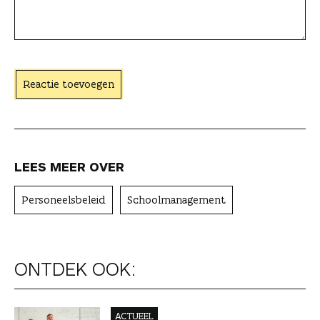
a
c
h
t
Reactie toevoegen
e
r
LEES MEER OVER
Personeelsbeleid
Schoolmanagement
ONTDEK OOK:
ACTUEEL