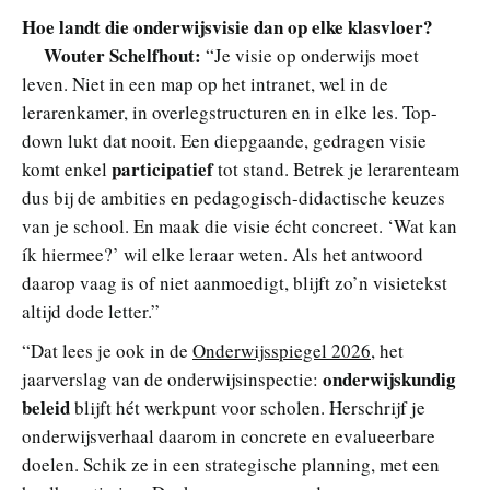
Hoe landt die onderwijsvisie dan op elke klasvloer?
Wouter Schelfhout:
“Je visie op onderwijs moet
leven. Niet in een map op het intranet, wel in de
lerarenkamer, in overlegstructuren en in elke les. Top-
down lukt dat nooit. Een diepgaande, gedragen visie
participatief
komt enkel
tot stand. Betrek je lerarenteam
dus bij de ambities en pedagogisch-didactische keuzes
van je school. En maak die visie écht concreet. ‘Wat kan
ík hiermee?’ wil elke leraar weten. Als het antwoord
daarop vaag is of niet aanmoedigt, blijft zo’n visietekst
altijd dode letter.”
“Dat lees je ook in de
Onderwijsspiegel 2026
, het
onderwijskundig
jaarverslag van de onderwijsinspectie:
beleid
blijft hét werkpunt voor scholen. Herschrijf je
onderwijsverhaal daarom in concrete en evalueerbare
doelen. Schik ze in een strategische planning, met een