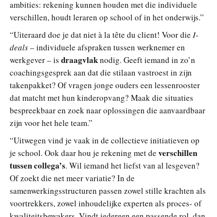
ambities: rekening kunnen houden met die individuele
verschillen, houdt leraren op school of in het onderwijs.”
“Uiteraard doe je dat niet à la tête du client! Voor die
I-
deals
– individuele afspraken tussen werknemer en
draagvlak
werkgever – is
nodig. Geeft iemand in zo’n
coachingsgesprek aan dat die stilaan vastroest in zijn
takenpakket? Of vragen jonge ouders een lessenrooster
dat matcht met hun kinderopvang? Maak die situaties
bespreekbaar en zoek naar oplossingen die aanvaardbaar
zijn voor het hele team.”
“Uitwegen vind je vaak in de collectieve initiatieven op
verschillen
je school. Ook daar hou je rekening met de
tussen collega’s
. Wil iemand het liefst van al lesgeven?
Of zoekt die net meer variatie? In de
samenwerkingsstructuren passen zowel stille krachten als
voortrekkers, zowel inhoudelijke experten als proces- of
kwaliteitsbewakers. Vindt iedereen een passende rol, dan