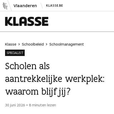
N
Vlaanderen
KLASSE.BE
a
a
r
i
K
n
l
h
a
Klasse
Schoolbeleid
Schoolmanagement
o
s
SPECIALIST
u
s
d
e
Scholen als
s
aantrekkelijke werkplek:
p
r
waarom blijf jij?
i
n
g
30 juni 2026
8 minuten lezen
e