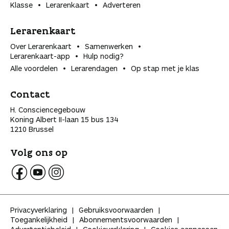
Klasse
Lerarenkaart
Adverteren
Lerarenkaart
Over Lerarenkaart
Samenwerken
Lerarenkaart-app
Hulp nodig?
Alle voordelen
Lerarendagen
Op stap met je klas
Contact
H. Consciencegebouw
Koning Albert II-laan 15 bus 134
1210 Brussel
Volg ons op
V
V
V
o
o
o
l
l
l
Privacyverklaring
Gebruiksvoorwaarden
g
g
g
Toegankelijkheid
Abonnementsvoorwaarden
K
K
K