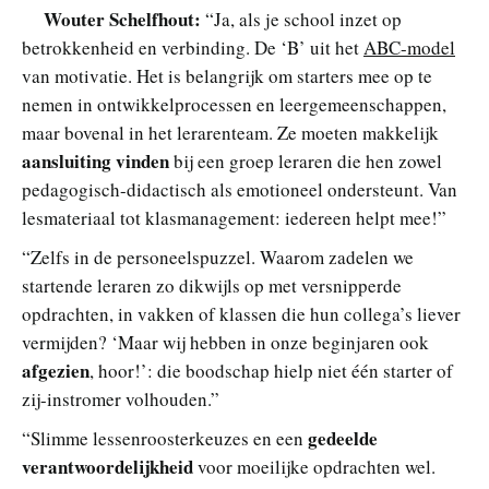
Wouter Schelfhout:
“Ja, als je school inzet op
betrokkenheid en verbinding. De ‘B’ uit het
ABC-model
van motivatie. Het is belangrijk om starters mee op te
nemen in ontwikkelprocessen en leergemeenschappen,
maar bovenal in het lerarenteam. Ze moeten makkelijk
aansluiting vinden
bij een groep leraren die hen zowel
pedagogisch-didactisch als emotioneel ondersteunt. Van
lesmateriaal tot klasmanagement: iedereen helpt mee!”
“Zelfs in de personeelspuzzel. Waarom zadelen we
startende leraren zo dikwijls op met versnipperde
opdrachten, in vakken of klassen die hun collega’s liever
vermijden? ‘Maar wij hebben in onze beginjaren ook
afgezien
, hoor!’: die boodschap hielp niet één starter of
zij-instromer volhouden.”
gedeelde
“Slimme lessenroosterkeuzes en een
verantwoordelijkheid
voor moeilijke opdrachten wel.