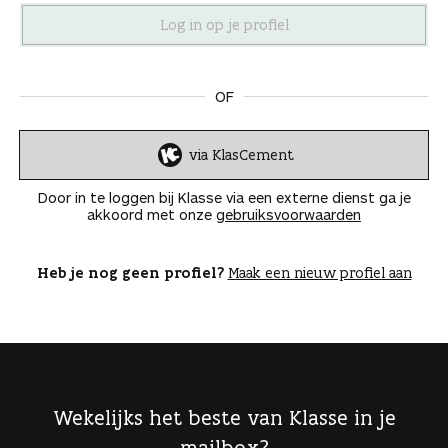
n
OF
via KlasCement
I
n
Door in te loggen bij Klasse via een externe dienst ga je
l
akkoord met onze
gebruiksvoorwaarden
o
g
g
Heb je nog geen profiel?
Maak een nieuw profiel aan
e
n
Wekelijks het beste van Klasse in je
mailbox?