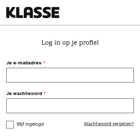
N
a
a
K
r
l
i
a
Log in op je profiel
n
s
h
s
o
e
Je e-mailadres
u
d
s
p
Je wachtwoord
r
i
n
Wachtwoord vergeten?
Blijf ingelogd
g
e