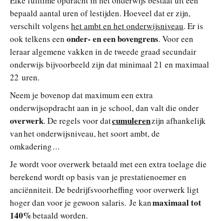
Elke fulltime opdracht in het onderwijs bestaat uit een
bepaald aantal uren of lestijden. Hoeveel dat er zijn,
verschilt volgens
het ambt en het onderwijsniveau
. Er is
onder- en een bovengrens
ook telkens een
. Voor een
leraar algemene vakken in de tweede graad secundair
onderwijs bijvoorbeeld zijn dat minimaal 21 en maximaal
22 uren.
Neem je bovenop dat maximum een extra
onderwijsopdracht aan in je school, dan valt die onder
overwerk
cumuleren
. De regels voor dat
zijn afhankelijk
van het onderwijsniveau, het soort ambt, de
omkadering
…
Je wordt voor overwerk betaald met een extra toelage die
berekend wordt op basis van je prestatienoemer en
anciënniteit. De bedrijfsvoorheffing voor overwerk ligt
maximaal tot
hoger dan voor je gewoon salaris. Je kan
140%
betaald worden.