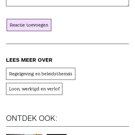
c
h
t
Reactie toevoegen
e
r
LEES MEER OVER
Regelgeving en beleidsthema's
Loon, werktijd en verlof
ONTDEK OOK: