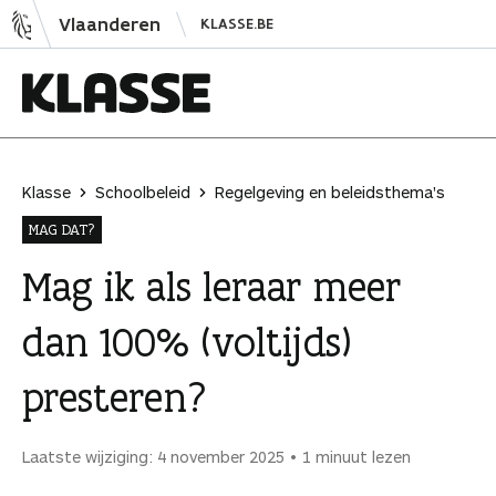
N
Vlaanderen
KLASSE.BE
a
a
r
i
K
n
l
h
a
Klasse
Schoolbeleid
Regelgeving en beleidsthema's
o
s
MAG DAT?
u
s
d
e
Mag ik als leraar meer
s
dan 100% (voltijds)
p
r
presteren?
i
n
g
Laatste wijziging: 4 november 2025
1 minuut lezen
e