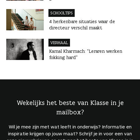
SCHOOLTIPS
4 herkenbare situaties waar de
directeur verschil maakt
VERHAAL
Kamal Kharmach: “Leraren werken
fokking hard”
Wekelijks het beste van Klasse in je
mailbox?
Wil je mee zijn met wat leeft in onderwijs? Informatie en
inspiratie krijgen op jouw maat? Schrijf je in voor een van