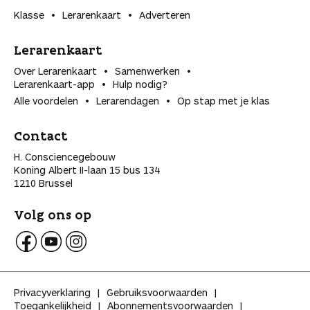
Klasse
Lerarenkaart
Adverteren
Lerarenkaart
Over Lerarenkaart
Samenwerken
Lerarenkaart-app
Hulp nodig?
Alle voordelen
Lerarendagen
Op stap met je klas
Contact
H. Consciencegebouw
Koning Albert II-laan 15 bus 134
1210 Brussel
Volg ons op
V
V
V
o
o
o
l
l
l
Privacyverklaring
Gebruiksvoorwaarden
g
g
g
Toegankelijkheid
Abonnementsvoorwaarden