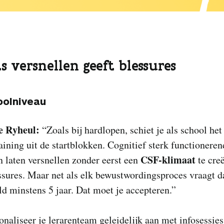
ts versnellen geeft blessures
oolniveau
e Ryheul:
“Zoals bij hardlopen, schiet je als school het
aining uit de startblokken. Cognitief sterk functioneren
CSF-klimaat
n laten versnellen zonder eerst een
te cre
ssures. Maar net als elk bewustwordingsproces vraagt da
 minstens 5 jaar. Dat moet je accepteren.”
onaliseer je lerarenteam geleidelijk aan met infosessies