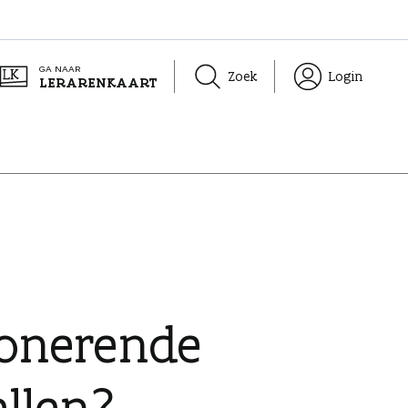
GA NAAR
Zoek
Login
LERARENKAART
ionerende
ellen?