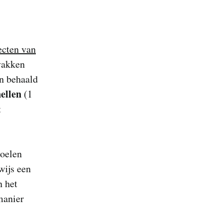
jecten van
vakken
en behaald
ellen
(1
t
doelen
wijs een
n het
manier