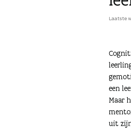
g
e
Laatste w
n
Cognit
leerli
gemoti
een le
Maar h
mentor
uit zij