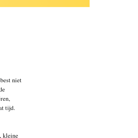
 best niet
de
ëren,
t tijd.
, kleine