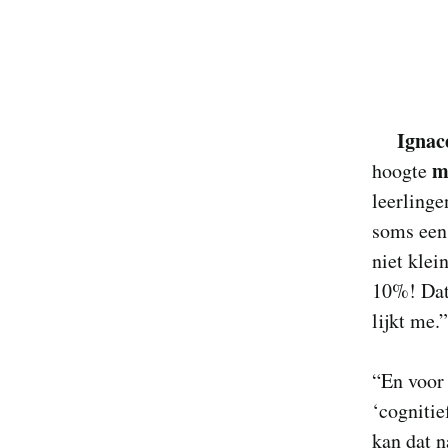
Ignac
m
hoogte
leerling
soms een
niet klei
10%! Dat 
lijkt me.”
“En voor 
‘cognitie
kan dat n