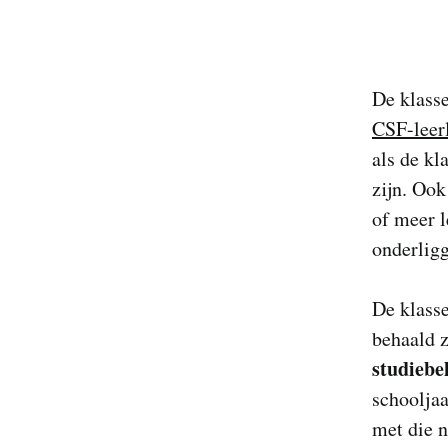
De klass
CSF-leer
als de kl
zijn. Ook
of meer l
onderligg
De klasse
behaald z
studiebe
schooljaa
met die 