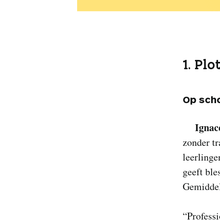
1. Plo
Op sch
Ignac
zonder tr
leerlinge
geeft ble
Gemiddeld
“Professi