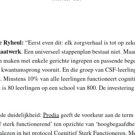
e Ryheul:
“Eerst even dit: elk zorgverhaal is tot op zek
aatwerk
. Een universeel stappenplan bestaat niet. Ma
en maken met enkele gerichte ingrepen en passende beg
 kwantumsprong vooruit. En die groep van CSF-leerlin
n. Minstens 10% van alle leerlingen functioneert cogniti
is 80 leerlingen op een school van 800. De investering
de duidelijkheid:
Prodia
geeft de voorkeur aan de term
f sterk functionerend’ ten opzichte van ‘hoogbegaafdhei
alezen in het
protocol Cognitief Sterk Functioneren
. M