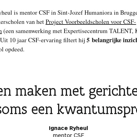
yheul is mentor CSF in Sint-Jozef Humaniora in Brugge
kerscholen van het
Project Voorbeeldscholen voor CSF-
n
(een samenwerking met Expertisecentrum TALENT,
5 belangrijke inzi
Uit 10 jaar CSF-ervaring filtert hij
ol
opdeed.
gen maken met gericht
 soms een kwantumspr
Ignace Ryheul
mentor CSF