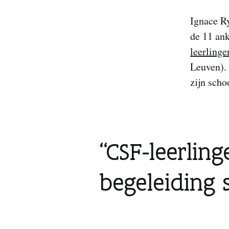
Ignace R
de 11 an
leerlinge
Leuven). 
zijn scho
CSF-leerlin
begeleiding