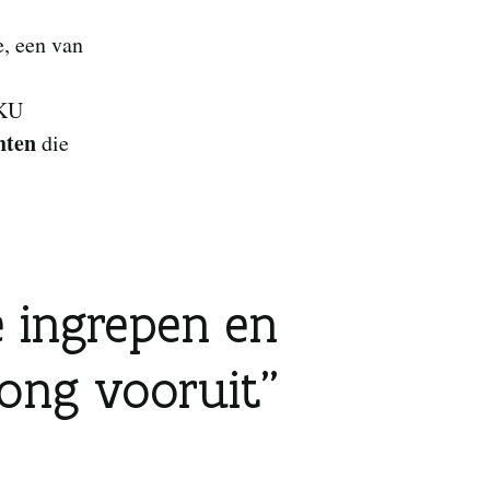
, een van
 KU
chten
die
e ingrepen en
ong vooruit