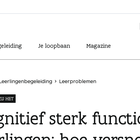
eleiding
Je loopbaan
Magazine
Leerlingenbegeleiding
Leerproblemen
IJ HET
nitief sterk funct
rlingen: hoe versn