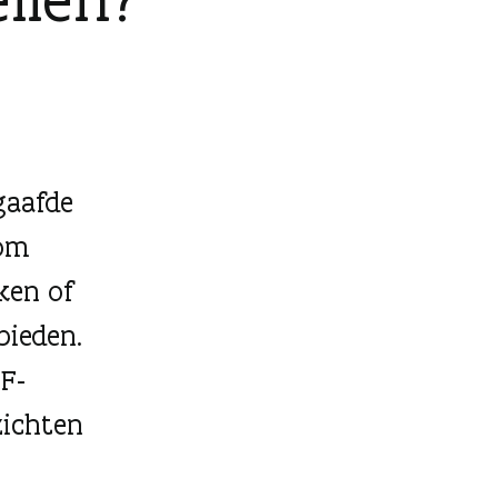
gaafde
 om
ken of
bieden.
SF-
zichten