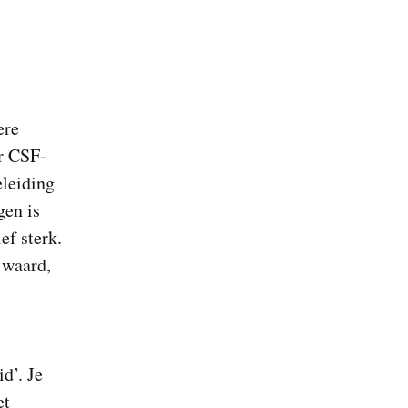
ere
ar CSF-
eleiding
gen is
ef sterk.
 waard,
d’. Je
et