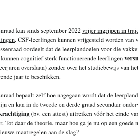
enraad kan sinds september 2022
vrijer ingrijpen in tra
lingen
. CSF-leerlingen kunnen vrijgesteld worden van 
assenraad oordeelt dat de leerplandoelen voor die vakk
versn
 kunnen cognitief sterk functionerende leerlingen
eerjaren overslaan) zonder over het studiebewijs van he
ende jaar te beschikken.
nraad bepaalt zelf hoe nagegaan wordt dat de leerplan
ijn en kan in de tweede en derde graad secundair onder
krachtiging
(bv. een attest) uitreiken vóór het einde va
r. Tot daar de theorie, maar hoe ga je nu op een goede 
nieuwe maatregelen aan de slag?