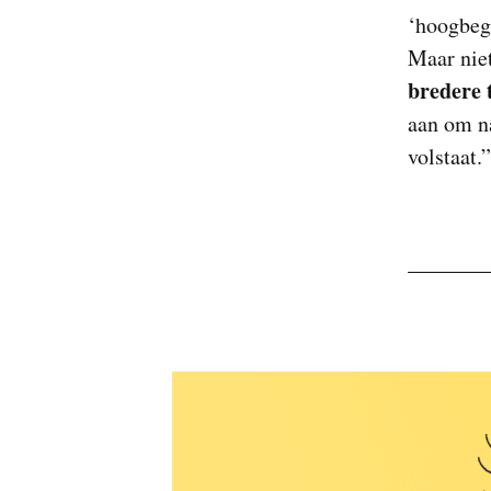
‘hoogbeg
Maar niet
bredere 
aan om na
volstaat.”