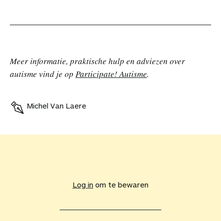
Meer informatie, praktische hulp en adviezen over
autisme vind je op
Participate! Autisme
.
Michel Van Laere
V
o
e
Log in
om te bewaren
g
d
i
t