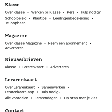
Klasse
Over Klasse
Werken bij Klasse
Pers
Hulp nodig?
Schoolbeleid
Klastips
Leerlingen­begeleiding
Je loopbaan
Magazine
Over Klasse Magazine
Neem een abonnement
Adverteren
Nieuwsbrieven
Klasse
Lerarenkaart
Adverteren
Lerarenkaart
Over Lerarenkaart
Samenwerken
Lerarenkaart-app
Hulp nodig?
Alle voordelen
Lerarendagen
Op stap met je klas
Contact