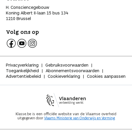
H. Consciencegebouw
Koning Albert II-laan 15 bus 134
1210 Brussel
Volg ons op
V
V
V
o
o
o
l
l
l
Privacyverklaring
Gebruiksvoorwaarden
g
g
g
Toegankelijkheid
Abonnementsvoorwaarden
K
K
K
Advertentiebeleid
Cookieverklaring
Cookies aanpassen
l
l
l
a
a
a
s
s
s
s
s
s
Vlaanderen
e
e
e
verbeelding werkt
o
o
o
p
p
p
Klasse.be is een officiële website van de Vlaamse overheid
uitgegeven door
Vlaams Ministerie van Onderwijs en Vorming
F
Y
I
a
o
n
c
u
s