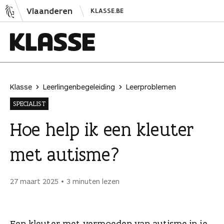
N
Vlaanderen
KLASSE.BE
a
a
r
i
K
n
l
h
a
Klasse
Leerlingenbegeleiding
Leerproblemen
o
s
SPECIALIST
u
s
d
e
Hoe help ik een kleuter
s
met autisme?
p
r
i
27 maart 2025
3 minuten lezen
n
g
e
Een kleuter met vermoeden van autisme in je