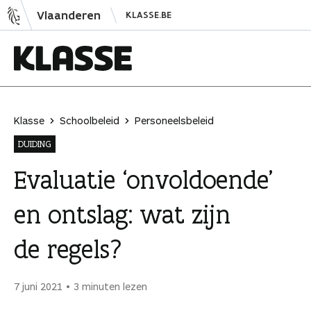
N
Vlaanderen
KLASSE.BE
a
a
r
i
K
n
l
h
a
Klasse
Schoolbeleid
Personeelsbeleid
o
s
DUIDING
u
s
d
e
Evaluatie ‘onvoldoende’
s
en ontslag: wat zijn
p
r
de regels?
i
n
g
7 juni 2021
3 minuten lezen
e