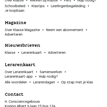
Over Klasse
Werken bij Klasse
Pers
Hulp nodig?
Schoolbeleid
Klastips
Leerlingen­begeleiding
Je loopbaan
Magazine
Over Klasse Magazine
Neem een abonnement
Adverteren
Nieuwsbrieven
Klasse
Lerarenkaart
Adverteren
Lerarenkaart
Over Lerarenkaart
Samenwerken
Lerarenkaart-app
Hulp nodig?
Alle voordelen
Lerarendagen
Op stap met je klas
Contact
H. Consciencegebouw
Koning Albert II-laan 15 bus 134