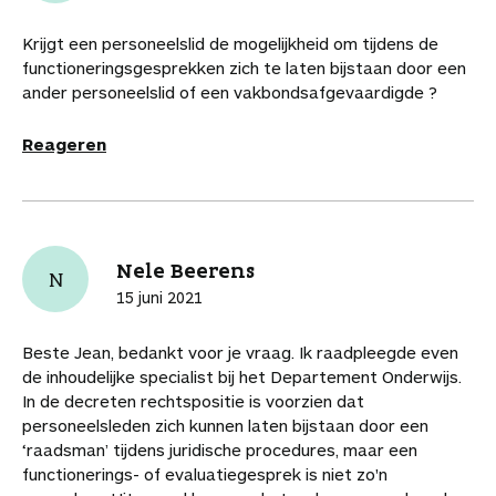
k
k
k
k
k
i
n
b
e
e
e
e
e
k
k
e
Krijgt een personeelslid de mogelijkheid om tijdens de
l
l
l
l
l
e
n
w
functioneringsgesprekken zich te laten bijstaan door een
o
o
o
v
v
l
a
a
ander personeelslid of een vakbondsafgevaardigde ?
p
p
p
i
i
a
a
F
P
L
a
a
r
r
Reageren
a
i
i
W
e
d
d
c
n
n
h
-
i
e
e
t
k
a
m
t
a
b
e
e
t
a
a
r
o
r
d
s
i
r
t
Nele Beerens
o
e
I
A
l
t
N
i
k
s
n
p
i
15 juni 2021
k
t
p
k
e
e
l
Beste Jean, bedankt voor je vraag. Ik raadpleegde even
l
s
de inhoudelijke specialist bij het Departement Onderwijs.
In de decreten rechtspositie is voorzien dat
personeelsleden zich kunnen laten bijstaan door een
‘raadsman’ tijdens juridische procedures, maar een
functionerings- of evaluatiegesprek is niet zo'n