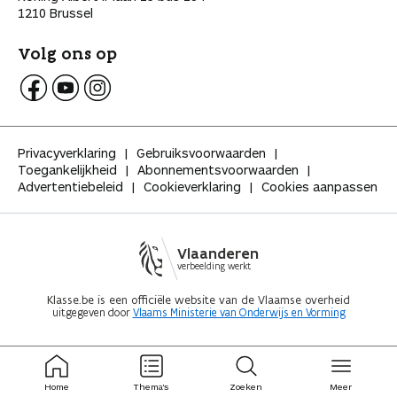
1210 Brussel
Volg ons op
V
V
V
o
o
o
l
l
l
Privacyverklaring
Gebruiksvoorwaarden
g
g
g
Toegankelijkheid
Abonnementsvoorwaarden
K
K
K
Advertentiebeleid
Cookieverklaring
Cookies aanpassen
l
l
l
a
a
a
s
s
s
s
s
s
Vlaanderen
e
e
e
verbeelding werkt
o
o
o
p
p
p
Klasse.be is een officiële website van de Vlaamse overheid
uitgegeven door
Vlaams Ministerie van Onderwijs en Vorming
F
Y
I
a
o
n
c
u
s
e
t
t
ingeklapt
ingeklapt
b
u
a
Home
Thema's
Zoeken
Meer