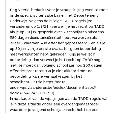
Dag Veerle, bedankt voor je vraag. Ik ging even te rade
bij de specialist ter zake binnen het Departement
Onderwijs. Volgens de huidige TADD-regels (ze
veranderen op 1/9/21!) verwerf je het recht op TADD
als je op 30 juni gespreid over 2 schooljaren minstens
580 dagen dienstanciënniteit hebt verworven als
leraar - waarvan 400 effectief gepresteerd - én als je
op 30 juni van je eerste evaluator geen beoordeling
met werkpunten hebt gekregen. Krijg je wel zo'n
beoordeling, dan verwerf je het recht op TADD nog
niet. Je moet dan volgend schooljaar nog 200 dagen
effectief presteren. Ga je niet akkoord met de
beoordeling, kan je verhaal vragen bij het
schoolbestuur (zie https://data-
onderwijs.vlaanderen.be/edulex/document.aspx?
docid=15412#5-1-2-2-3).
In het kader van de wijzigingen aan de TADD-regels val
je in deze situatie onder een overgangsmaatregel,
waardoor je volgend schooljaar recht hebt op een