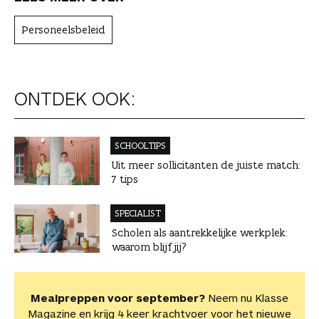
Personeelsbeleid
ONTDEK OOK:
SCHOOLTIPS
Uit meer sollicitanten de juiste match:
7 tips
SPECIALIST
Scholen als aantrekkelijke werkplek:
waarom blijf jij?
Mealpreppen voor september?
Neem nu Klasse
Magazine en krijg 4 keer krachtvoer voor het nieuwe