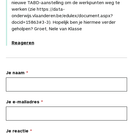
nieuwe TABD-aanstelling om de werkpunten weg te
werken (zie https://data-
onderwijs.vlaanderen.be/edulex/document.aspx?
docid=15863#3-3). Hopelijk ben je hiermee verder
geholpen? Groet, Nele van Klasse
Reageren
L
Je naam
a
a
t
Je e-mailadres
e
e
n
Je reactie