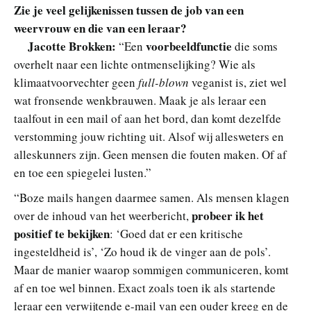
Zie je veel gelijkenissen tussen de job van een
weervrouw en die van een leraar?
Jacotte Brokken:
voorbeeldfunctie
“Een
die soms
overhelt naar een lichte ontmenselijking? Wie als
klimaatvoorvechter geen
full-blown
veganist is, ziet wel
wat fronsende wenkbrauwen. Maak je als leraar een
taalfout in een mail of aan het bord, dan komt dezelfde
verstomming jouw richting uit. Alsof wij allesweters en
alleskunners zijn. Geen mensen die fouten maken. Of af
en toe een spiegelei lusten.”
“Boze mails hangen daarmee samen. Als mensen klagen
probeer ik het
over de inhoud van het weerbericht,
positief te bekijken
: ‘Goed dat er een kritische
ingesteldheid is’, ‘Zo houd ik de vinger aan de pols’.
Maar de manier waarop sommigen communiceren, komt
af en toe wel binnen. Exact zoals toen ik als startende
leraar een verwijtende e-mail van een ouder kreeg en de