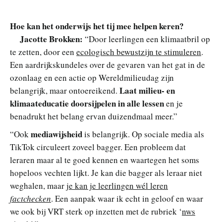
Hoe kan het onderwijs het tij mee helpen keren?
Jacotte Brokken:
“Door leerlingen een klimaatbril op
te zetten, door een
ecologisch bewustzijn te stimuleren
.
Een aardrijkskundeles over de gevaren van het gat in de
ozonlaag en een actie op Wereldmilieudag zijn
Laat milieu- en
belangrijk, maar ontoereikend.
klimaateducatie doorsijpelen in alle lessen
en je
benadrukt het belang ervan duizendmaal meer.”
mediawijsheid
“Ook
is belangrijk. Op sociale media als
TikTok circuleert zoveel bagger. Een probleem dat
leraren maar al te goed kennen en waartegen het soms
hopeloos vechten lijkt. Je kan die bagger als leraar niet
weghalen, maar
je kan je leerlingen wél leren
factchecken
. Een aanpak waar ik echt in geloof en waar
we ook bij VRT sterk op inzetten met de rubriek ‘
nws