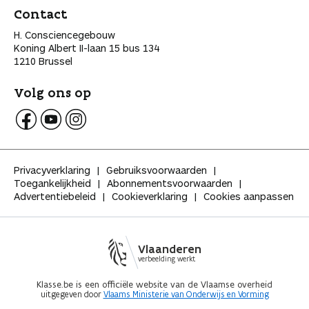
Contact
H. Consciencegebouw
Koning Albert II-laan 15 bus 134
1210 Brussel
Volg ons op
V
V
V
o
o
o
l
l
l
Privacyverklaring
Gebruiksvoorwaarden
g
g
g
Toegankelijkheid
Abonnementsvoorwaarden
K
K
K
Advertentiebeleid
Cookieverklaring
Cookies aanpassen
l
l
l
a
a
a
s
s
s
s
s
s
Vlaanderen
e
e
e
verbeelding werkt
o
o
o
p
p
p
Klasse.be is een officiële website van de Vlaamse overheid
uitgegeven door
Vlaams Ministerie van Onderwijs en Vorming
F
Y
I
a
o
n