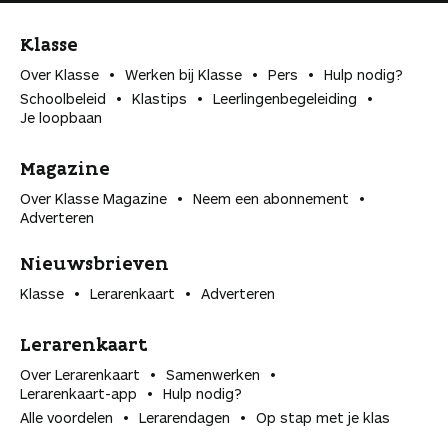
Klasse
Over Klasse
Werken bij Klasse
Pers
Hulp nodig?
Schoolbeleid
Klastips
Leerlingen­begeleiding
Je loopbaan
Magazine
Over Klasse Magazine
Neem een abonnement
Adverteren
Nieuwsbrieven
Klasse
Lerarenkaart
Adverteren
Lerarenkaart
Over Lerarenkaart
Samenwerken
Lerarenkaart-app
Hulp nodig?
Alle voordelen
Lerarendagen
Op stap met je klas