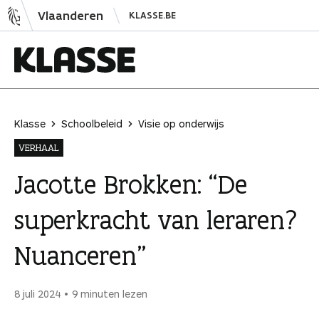
N
Vlaanderen
KLASSE.BE
a
a
r
i
K
n
l
h
a
Klasse
Schoolbeleid
Visie op onderwijs
o
s
VERHAAL
u
s
d
e
Jacotte Brokken: “De
s
superkracht van leraren?
p
r
Nuanceren”
i
n
g
8 juli 2024
9 minuten lezen
e