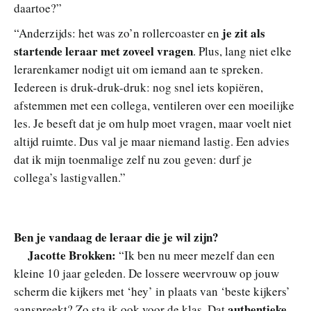
daartoe?”
je zit als
“Anderzijds: het was zo’n rollercoaster en
startende leraar met zoveel vragen
. Plus, lang niet elke
lerarenkamer nodigt uit om iemand aan te spreken.
Iedereen is druk-druk-druk: nog snel iets kopiëren,
afstemmen met een collega, ventileren over een moeilijke
les. Je beseft dat je om hulp moet vragen, maar voelt niet
altijd ruimte. Dus val je maar niemand lastig. Een advies
dat ik mijn toenmalige zelf nu zou geven: durf je
collega’s lastigvallen.”
Ben je vandaag de leraar die je wil zijn?
Jacotte Brokken:
“Ik ben nu meer mezelf dan een
kleine 10 jaar geleden. De lossere weervrouw op jouw
scherm die kijkers met ‘hey’ in plaats van ‘beste kijkers’
authentieke
aanspreekt? Zo sta ik ook voor de klas. Dat