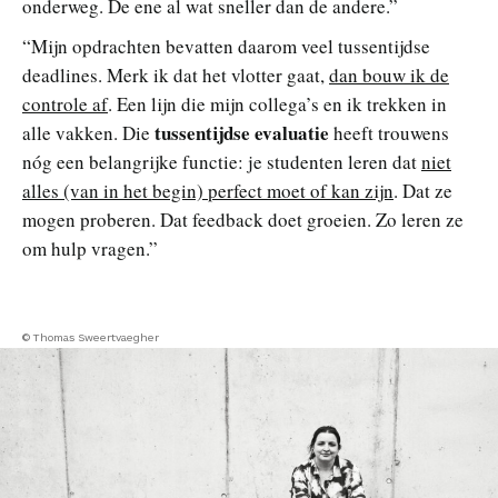
onderweg. De ene al wat sneller dan de andere.”
“Mijn opdrachten bevatten daarom veel tussentijdse
deadlines. Merk ik dat het vlotter gaat,
dan bouw ik de
controle af
. Een lijn die mijn collega’s en ik trekken in
tussentijdse evaluatie
alle vakken. Die
heeft trouwens
nóg een belangrijke functie: je studenten leren dat
niet
alles (van in het begin) perfect moet of kan zijn
. Dat ze
mogen proberen. Dat feedback doet groeien. Zo leren ze
om hulp vragen.”
© Thomas Sweertvaegher