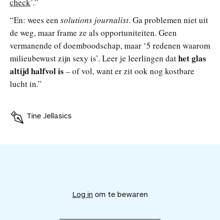
check
’.”
“En: wees een
solutions
journalist
. Ga problemen niet uit
de weg, maar frame ze als opportuniteiten. Geen
vermanende of doemboodschap, maar ‘5 redenen waarom
het glas
milieubewust zijn sexy is’. Leer je leerlingen dat
altijd halfvol is
– of vol, want er zit ook nog kostbare
lucht in.”
Tine Jellasics
V
o
e
Log in
om te bewaren
g
d
i