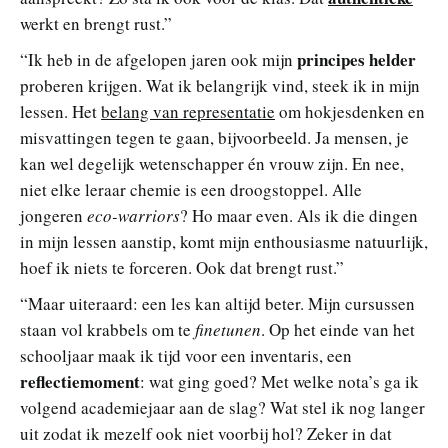
werkt en brengt rust.”
principes helder
“Ik heb in de afgelopen jaren ook mijn
proberen krijgen. Wat ik belangrijk vind, steek ik in mijn
lessen. Het
belang van representatie
om hokjesdenken en
misvattingen tegen te gaan, bijvoorbeeld. Ja mensen, je
kan wel degelijk wetenschapper én vrouw zijn. En nee,
niet elke leraar chemie is een droogstoppel. Alle
jongeren
eco-warriors
? Ho maar even. Als ik die dingen
in mijn lessen aanstip, komt mijn enthousiasme natuurlijk,
hoef ik niets te forceren. Ook dat brengt rust.”
“Maar uiteraard: een les kan altijd beter. Mijn cursussen
staan vol krabbels om te
finetunen
. Op het einde van het
schooljaar maak ik tijd voor een inventaris, een
reflectiemoment
: wat ging goed? Met welke nota’s ga ik
volgend academiejaar aan de slag? Wat stel ik nog langer
uit zodat ik mezelf ook niet voorbij hol? Zeker in dat